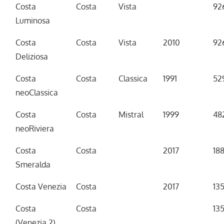
Costa
Costa
Vista
92
Luminosa
Costa
Costa
Vista
2010
92
Deliziosa
Costa
Costa
Classica
1991
52
neoClassica
Costa
Costa
Mistral
1999
48
neoRiviera
Costa
Costa
2017
18
Smeralda
Costa Venezia
Costa
2017
13
Costa
Costa
13
(Venezia 2)