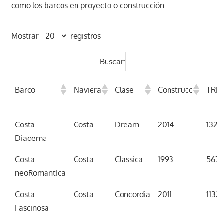
como los barcos en proyecto o construcción…
Mostrar
registros
Buscar:
Barco
Naviera
Clase
Construcc
TR
Costa
Costa
Dream
2014
13
Diadema
Costa
Costa
Classica
1993
56
neoRomantica
Costa
Costa
Concordia
2011
11
Fascinosa