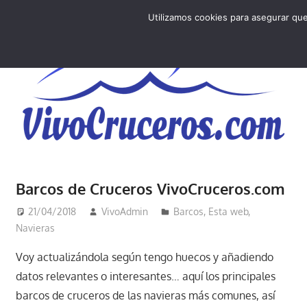
Saltar
Utilizamos cookies para asegurar que
al
V
contenido
Vivo
los
Barcos de Cruceros VivoCruceros.com
cruceros
y,
21/04/2018
VivoAdmin
Barcos
,
Esta web
,
como
Navieras
los
Voy actualizándola según tengo huecos y añadiendo
vivo,
datos relevantes o interesantes… aquí los principales
los
barcos de cruceros de las navieras más comunes, así
cuento