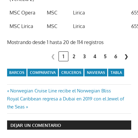
MSC Opera
MSC
Lirica
65
MSC Lirica
MSC
Lirica
65
Mostrando desde 1 hasta 20 de 114 registros
❮
1
2
3
4
5
6
❯
BARCOS
COMPARATIVA
CRUCEROS
NAVIERAS
TABLA
Navegación
Entrada
Norwegian Cruise Line recibe el Norwegian Bliss
Entrada
anterior:
Royal Caribbean regresa a Dubai en 2019 con el Jewel of
de
siguiente:
the Seas
entradas
DEJAR UN COMENTARIO