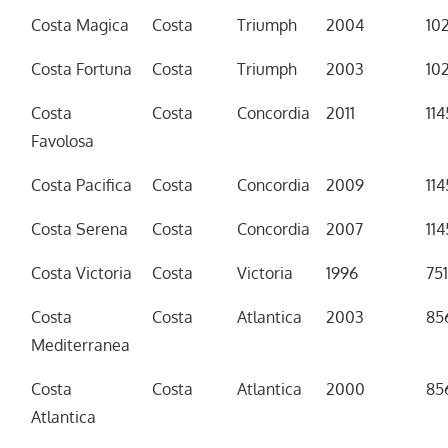
Costa Magica
Costa
Triumph
2004
10
Costa Fortuna
Costa
Triumph
2003
10
Costa
Costa
Concordia
2011
11
Favolosa
Costa Pacifica
Costa
Concordia
2009
11
Costa Serena
Costa
Concordia
2007
11
Costa Victoria
Costa
Victoria
1996
75
Costa
Costa
Atlantica
2003
85
Mediterranea
Costa
Costa
Atlantica
2000
85
Atlantica