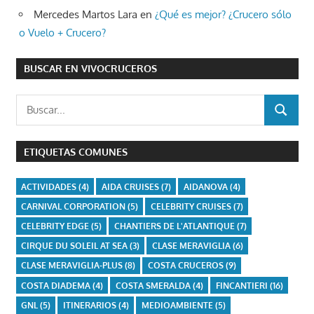
Mercedes Martos Lara
en
¿Qué es mejor? ¿Crucero sólo
o Vuelo + Crucero?
BUSCAR EN VIVOCRUCEROS
Buscar:
BUSCAR
ETIQUETAS COMUNES
ACTIVIDADES
(4)
AIDA CRUISES
(7)
AIDANOVA
(4)
CARNIVAL CORPORATION
(5)
CELEBRITY CRUISES
(7)
CELEBRITY EDGE
(5)
CHANTIERS DE L'ATLANTIQUE
(7)
CIRQUE DU SOLEIL AT SEA
(3)
CLASE MERAVIGLIA
(6)
CLASE MERAVIGLIA-PLUS
(8)
COSTA CRUCEROS
(9)
COSTA DIADEMA
(4)
COSTA SMERALDA
(4)
FINCANTIERI
(16)
GNL
(5)
ITINERARIOS
(4)
MEDIOAMBIENTE
(5)