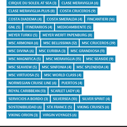
CIRQUE DU SOLEIL AT SEA
(3)
CLASE MERAVIGLIA
(6)
CLASE MERAVIGLIA-PLUS
(8)
COSTA CRUCEROS
(9)
COSTA DIADEMA
(4)
COSTA SMERALDA
(4)
FINCANTIERI
(16)
GNL
(5)
ITINERARIOS
(4)
MEDIOAMBIENTE
(5)
MEYER TURKU
(5)
MEYER WERFT PAPENBURG
(8)
MSC ARMONIA
(6)
MSC BELLISSIMA
(12)
MSC CRUCEROS
(39)
MSC DIVINA
(6)
MSC EURIBIA
(3)
MSC GRANDIOSA
(11)
MSC MAGNIFICA
(5)
MSC MERAVIGLIA
(15)
MSC SEASIDE
(9)
MSC SEAVIEW
(5)
MSC SINFONIA
(4)
MSC SPLENDIDA
(4)
MSC VIRTUOSA
(5)
MSC WORLD CLASS
(4)
NORWEGIAN CRUISE LINE
(6)
PUERTOS
(4)
ROYAL CARIBBEAN
(13)
SCARLET LADY
(4)
SERVICIOS A BORDO
(3)
SILVERSEA
(10)
SILVER SPIRIT
(4)
SOSTENIBILIDAD
(6)
STX FRANCE
(5)
VIKING CRUISES
(6)
VIKING ORION
(3)
VIRGIN VOYAGES
(6)