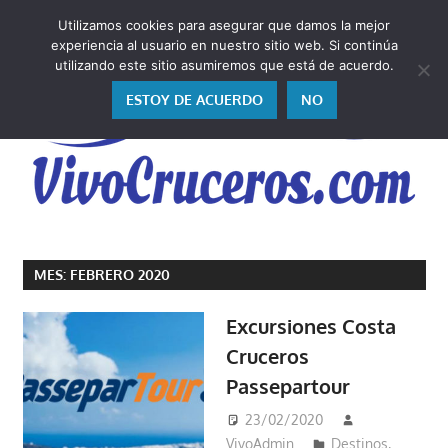
Saltar
Utilizamos cookies para asegurar que damos la mejor
al
V
experiencia al usuario en nuestro sitio web. Si continúa
contenido
utilizando este sitio asumiremos que está de acuerdo.
ESTOY DE ACUERDO
NO
Vivo
los
MES:
FEBRERO 2020
cruceros
y,
Excursiones Costa
como
Cruceros
los
Passepartour
vivo,
los
23/02/2020
cuento
VivoAdmin
Destinos
,