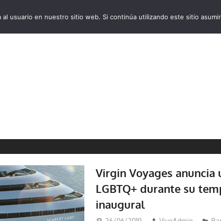
al usuario en nuestro sitio web. Si continúa utilizando este sitio asu
VivoCruceros.com
Virgin Voyages anuncia u
LGBTQ+ durante su tem
inaugural
26/06/2019
VivoAdmin
Ba