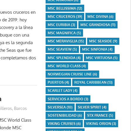
MSC BELLISSIMA
(12)
nuevos cruceros en
MSC CRUCEROS
(39)
MSC DIVINA
(6)
 de 2019: hoy
MSC EURIBIA
(3)
MSC GRANDIOSA
(11)
covery a la línea
MSC MAGNIFICA
(5)
l buque con una
MSC MERAVIGLIA
(15)
MSC SEASIDE
(9)
 ya es la segunda
MSC SEAVIEW
(5)
MSC SINFONIA
(4)
he Seas que fue
ya completamos dos
MSC SPLENDIDA
(4)
MSC VIRTUOSA
(5)
MSC WORLD CLASS
(4)
NORWEGIAN CRUISE LINE
(6)
PUERTOS
(4)
ROYAL CARIBBEAN
(13)
SCARLET LADY
(4)
a
SERVICIOS A BORDO
(3)
SILVERSEA
(10)
SILVER SPIRIT
(4)
illeros
,
Barcos
SOSTENIBILIDAD
(6)
STX FRANCE
(5)
MSC World Class
VIKING CRUISES
(6)
VIKING ORION
(3)
o donde MSC