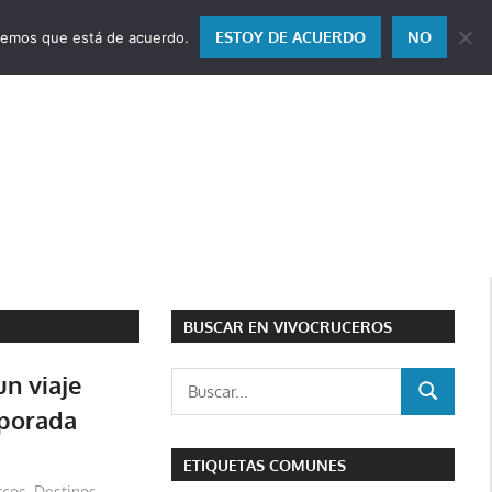
ESTOY DE ACUERDO
NO
miremos que está de acuerdo.
BUSCAR EN VIVOCRUCEROS
n viaje
Buscar:
BUSCAR
porada
ETIQUETAS COMUNES
rcos
,
Destinos
,