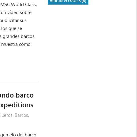
VIRGIN VOYAGES
(6)
s MSC World Class,
 un vídeo sobre
publicitar sus
 los que se
s grandes barcos
se muestra cómo
undo barco
Expeditions
illeros
,
Barcos
,
 gemelo del barco