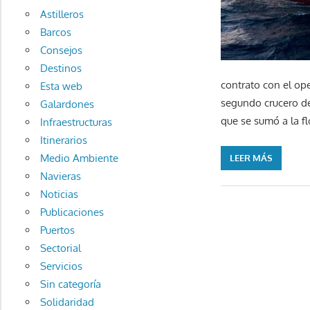
Astilleros
Barcos
Consejos
Destinos
contrato con el op
Esta web
segundo crucero de
Galardones
que se sumó a la fl
Infraestructuras
Itinerarios
Medio Ambiente
LEER MÁS
Navieras
Noticias
Publicaciones
Puertos
Sectorial
Servicios
Sin categoría
Solidaridad