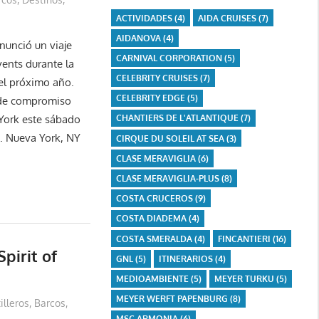
ACTIVIDADES
(4)
AIDA CRUISES
(7)
AIDANOVA
(4)
nunció un viaje
CARNIVAL CORPORATION
(5)
ents durante la
CELEBRITY CRUISES
(7)
el próximo año.
CELEBRITY EDGE
(5)
n de compromiso
 York este sábado
CHANTIERS DE L'ATLANTIQUE
(7)
t. Nueva York, NY
CIRQUE DU SOLEIL AT SEA
(3)
CLASE MERAVIGLIA
(6)
CLASE MERAVIGLIA-PLUS
(8)
COSTA CRUCEROS
(9)
COSTA DIADEMA
(4)
COSTA SMERALDA
(4)
FINCANTIERI
(16)
pirit of
GNL
(5)
ITINERARIOS
(4)
MEDIOAMBIENTE
(5)
MEYER TURKU
(5)
MEYER WERFT PAPENBURG
(8)
illeros
,
Barcos
,
MSC ARMONIA
(6)