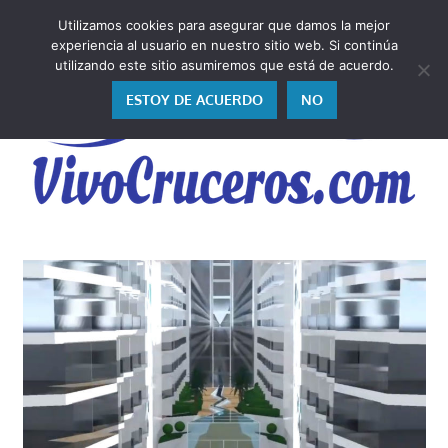
Saltar
Utilizamos cookies para asegurar que damos la mejor
al
V
experiencia al usuario en nuestro sitio web. Si continúa
contenido
utilizando este sitio asumiremos que está de acuerdo.
ESTOY DE ACUERDO
NO
Vivo
los
cruceros
y,
como
los
vivo,
los
cuento