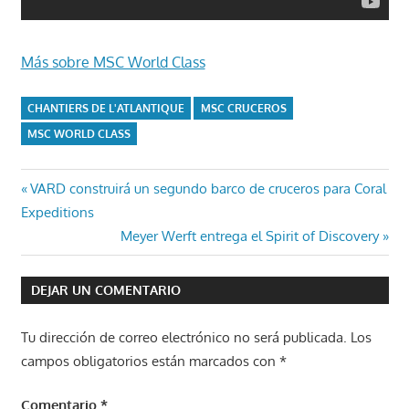
Más sobre MSC World Class
CHANTIERS DE L'ATLANTIQUE
MSC CRUCEROS
MSC WORLD CLASS
Navegación
Entrada
VARD construirá un segundo barco de cruceros para Coral
anterior:
Expeditions
de
Entrada
Meyer Werft entrega el Spirit of Discovery
entradas
siguiente:
DEJAR UN COMENTARIO
Tu dirección de correo electrónico no será publicada.
Los
campos obligatorios están marcados con
*
Comentario
*