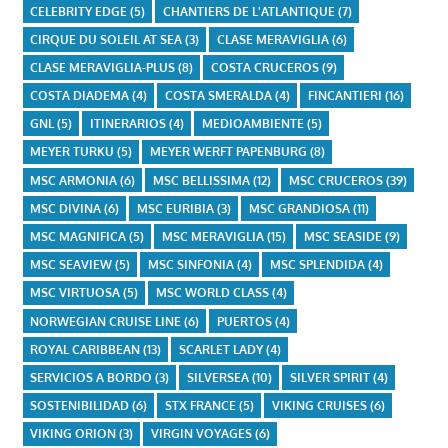
CELEBRITY EDGE
(5)
CHANTIERS DE L'ATLANTIQUE
(7)
CIRQUE DU SOLEIL AT SEA
(3)
CLASE MERAVIGLIA
(6)
CLASE MERAVIGLIA-PLUS
(8)
COSTA CRUCEROS
(9)
COSTA DIADEMA
(4)
COSTA SMERALDA
(4)
FINCANTIERI
(16)
GNL
(5)
ITINERARIOS
(4)
MEDIOAMBIENTE
(5)
MEYER TURKU
(5)
MEYER WERFT PAPENBURG
(8)
MSC ARMONIA
(6)
MSC BELLISSIMA
(12)
MSC CRUCEROS
(39)
MSC DIVINA
(6)
MSC EURIBIA
(3)
MSC GRANDIOSA
(11)
MSC MAGNIFICA
(5)
MSC MERAVIGLIA
(15)
MSC SEASIDE
(9)
MSC SEAVIEW
(5)
MSC SINFONIA
(4)
MSC SPLENDIDA
(4)
MSC VIRTUOSA
(5)
MSC WORLD CLASS
(4)
NORWEGIAN CRUISE LINE
(6)
PUERTOS
(4)
ROYAL CARIBBEAN
(13)
SCARLET LADY
(4)
SERVICIOS A BORDO
(3)
SILVERSEA
(10)
SILVER SPIRIT
(4)
SOSTENIBILIDAD
(6)
STX FRANCE
(5)
VIKING CRUISES
(6)
VIKING ORION
(3)
VIRGIN VOYAGES
(6)