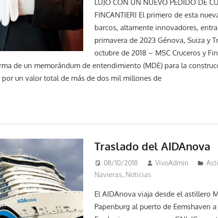
LUJO CON UN NUEVO PEDIDO DE C
FINCANTIERI El primero de esta nuev
barcos, altamente innovadores, entrar
primavera de 2023 Génova, Suiza y Trie
octubre de 2018 – MSC Cruceros y Fin
firma de un memorándum de entendimiento (MDE) para la construcc
o por un valor total de más de dos mil millones de
Traslado del AIDAnova
08/10/2018
VivoAdmin
Ast
Navieras
,
Noticias
El AIDAnova viaja desde el astillero 
Papenburg al puerto de Eemshaven a t