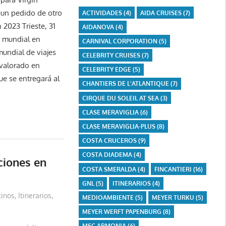
 un pedido de otro
ACTIVIDADES
(4)
AIDA CRUISES
(7)
 2023 Trieste, 31
AIDANOVA
(4)
r mundial en
CARNIVAL CORPORATION
(5)
mundial de viajes
CELEBRITY CRUISES
(7)
 valorado en
CELEBRITY EDGE
(5)
ue se entregará al
CHANTIERS DE L'ATLANTIQUE
(7)
CIRQUE DU SOLEIL AT SEA
(3)
CLASE MERAVIGLIA
(6)
CLASE MERAVIGLIA-PLUS
(8)
COSTA CRUCEROS
(9)
COSTA DIADEMA
(4)
ciones en
COSTA SMERALDA
(4)
FINCANTIERI
(16)
GNL
(5)
ITINERARIOS
(4)
tinos
,
Itinerarios
,
MEDIOAMBIENTE
(5)
MEYER TURKU
(5)
MEYER WERFT PAPENBURG
(8)
MSC ARMONIA
(6)