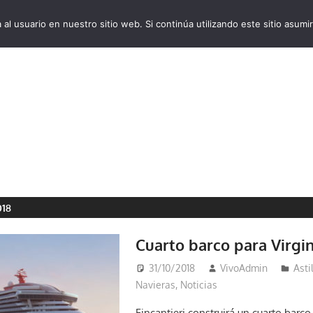
al usuario en nuestro sitio web. Si continúa utilizando este sitio asu
VivoCruceros.com
018
Cuarto barco para Virgi
31/10/2018
VivoAdmin
Asti
Navieras
,
Noticias
Fincantieri construirá un cuarto barco