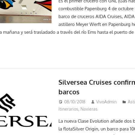
Es el primer crucero con GNL (Gas na
combustible Papenburg 4 de octubre 
barco de cruceros AIDA Cruises, AIDA
astillero Meyer Werft en Papenburg h
la mañana y será trasladado a través del río Ems hasta el puerto d
Silversea Cruises confi
barcos
08/10/2018
VivoAdmin
Ast
Itinerarios
,
Navieras
La nueva Clase Evolution añade dos ba
la flotaSilver Origin, un barco para 10