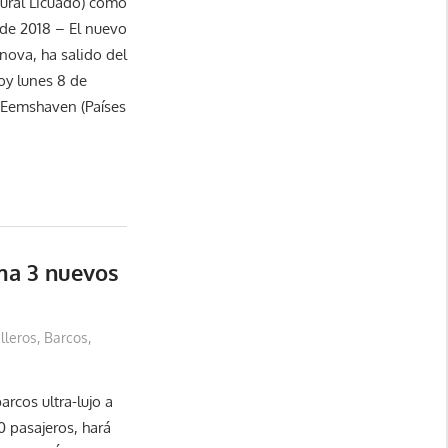
tural Licuado) como
de 2018 – El nuevo
nova, ha salido del
oy lunes 8 de
e Eemshaven (Países
rma 3 nuevos
illeros
,
Barcos
,
rcos ultra-lujo a
0 pasajeros, hará