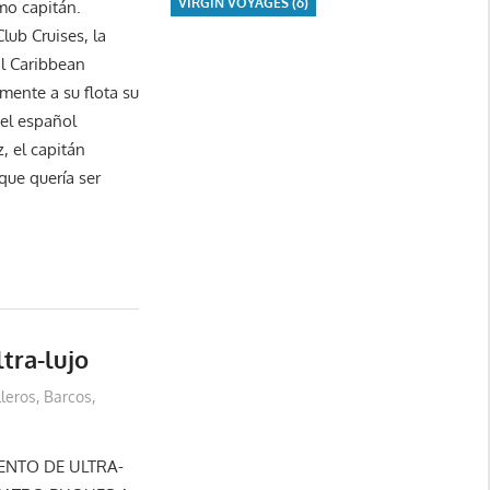
VIRGIN VOYAGES
(6)
mo capitán.
lub Cruises, la
l Caribbean
mente a su flota su
 el español
, el capitán
que quería ser
tra-lujo
lleros
,
Barcos
,
ENTO DE ULTRA-