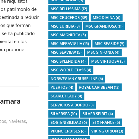
ne requisitos
rdos patrimonio de
MSC BELLISSIMA
(12)
destinada a reducir
MSC CRUCEROS
(39)
MSC DIVINA
(6)
rdos que forman
MSC EURIBIA
(3)
MSC GRANDIOSA
(11)
 se ha publicado
MSC MAGNIFICA
(5)
iental en los
MSC MERAVIGLIA
(15)
MSC SEASIDE
(9)
ora propone
MSC SEAVIEW
(5)
MSC SINFONIA
(4)
MSC SPLENDIDA
(4)
MSC VIRTUOSA
(5)
MSC WORLD CLASS
(4)
NORWEGIAN CRUISE LINE
(6)
PUERTOS
(4)
ROYAL CARIBBEAN
(13)
SCARLET LADY
(4)
zamara
SERVICIOS A BORDO
(3)
SILVERSEA
(10)
SILVER SPIRIT
(4)
cos
,
Navieras
,
SOSTENIBILIDAD
(6)
STX FRANCE
(5)
VIKING CRUISES
(6)
VIKING ORION
(3)