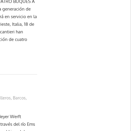
UATRO BUQUES A
a generación de
á en servicio en la
ste, Italia, 18 de
cantieri han
ión de cuatro
illeros
,
Barcos
,
Meyer Werft
ravés del río Ems