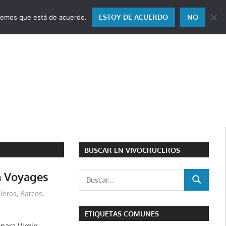
ESTOY DE ACUERDO
NO
miremos que está de acuerdo.
BUSCAR EN VIVOCRUCEROS
n Voyages
Buscar:
BUSCAR
lleros
,
Barcos
,
ETIQUETAS COMUNES
 para Virgin