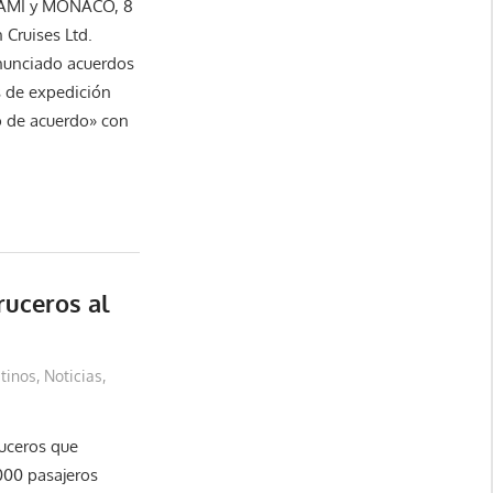
 MIAMI y MÓNACO, 8
 Cruises Ltd.
anunciado acuerdos
os de expedición
o de acuerdo» con
ruceros al
tinos
,
Noticias
,
uceros que
000 pasajeros