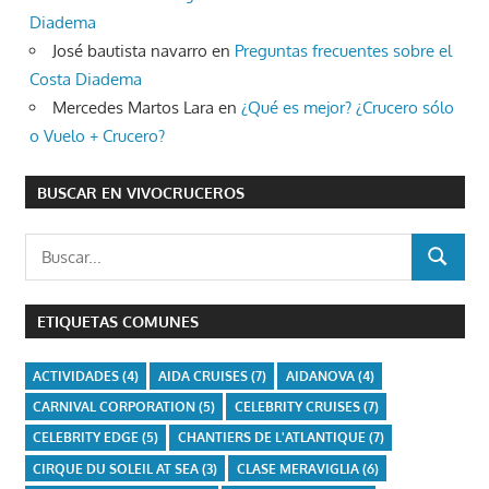
Diadema
José bautista navarro
en
Preguntas frecuentes sobre el
Costa Diadema
Mercedes Martos Lara
en
¿Qué es mejor? ¿Crucero sólo
o Vuelo + Crucero?
BUSCAR EN VIVOCRUCEROS
Buscar:
BUSCAR
ETIQUETAS COMUNES
ACTIVIDADES
(4)
AIDA CRUISES
(7)
AIDANOVA
(4)
CARNIVAL CORPORATION
(5)
CELEBRITY CRUISES
(7)
CELEBRITY EDGE
(5)
CHANTIERS DE L'ATLANTIQUE
(7)
CIRQUE DU SOLEIL AT SEA
(3)
CLASE MERAVIGLIA
(6)