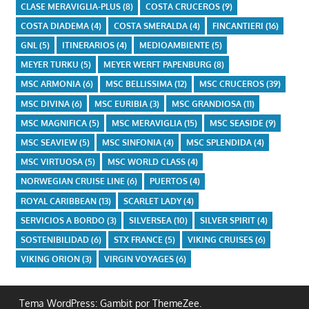
CLASE MERAVIGLIA-PLUS
(8)
COSTA CRUCEROS
(9)
COSTA DIADEMA
(4)
COSTA SMERALDA
(4)
FINCANTIERI
(16)
GNL
(5)
ITINERARIOS
(4)
MEDIOAMBIENTE
(5)
MEYER TURKU
(5)
MEYER WERFT PAPENBURG
(8)
MSC ARMONIA
(6)
MSC BELLISSIMA
(12)
MSC CRUCEROS
(39)
MSC DIVINA
(6)
MSC EURIBIA
(3)
MSC GRANDIOSA
(11)
MSC MAGNIFICA
(5)
MSC MERAVIGLIA
(15)
MSC SEASIDE
(9)
MSC SEAVIEW
(5)
MSC SINFONIA
(4)
MSC SPLENDIDA
(4)
MSC VIRTUOSA
(5)
MSC WORLD CLASS
(4)
NORWEGIAN CRUISE LINE
(6)
PUERTOS
(4)
ROYAL CARIBBEAN
(13)
SCARLET LADY
(4)
SERVICIOS A BORDO
(3)
SILVERSEA
(10)
SILVER SPIRIT
(4)
SOSTENIBILIDAD
(6)
STX FRANCE
(5)
VIKING CRUISES
(6)
VIKING ORION
(3)
VIRGIN VOYAGES
(6)
Tema WordPress: Gambit por ThemeZee.