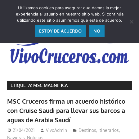
Saltar
Utilizamos cookies para asegurar que damos la mejor
al
V
experiencia al usuario en nuestro sitio web. Si continúa
contenido
utilizando este sitio asumiremos que está de acuerdo.
ESTOY DE ACUERDO
NO
Vivo
los
ETIQUETA:
MSC MAGNIFICA
cruceros
y,
MSC Cruceros firma un acuerdo histórico
como
con Cruise Saudi para llevar sus barcos a
los
aguas de Arabia Saudí
vivo,
los
21/04/2021
VivoAdmin
Destinos
,
Itinerarios
,
cuento
Navieras
,
Noticias