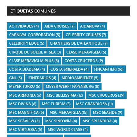
ETIQUETAS COMUNES
ACTIVIDADES
(4)
AIDA CRUISES
(7)
AIDANOVA
(4)
CARNIVAL CORPORATION
(5)
CELEBRITY CRUISES
(7)
CELEBRITY EDGE
(5)
CHANTIERS DE L'ATLANTIQUE
(7)
CIRQUE DU SOLEIL AT SEA
(3)
CLASE MERAVIGLIA
(6)
CLASE MERAVIGLIA-PLUS
(8)
COSTA CRUCEROS
(9)
COSTA DIADEMA
(4)
COSTA SMERALDA
(4)
FINCANTIERI
(16)
GNL
(5)
ITINERARIOS
(4)
MEDIOAMBIENTE
(5)
MEYER TURKU
(5)
MEYER WERFT PAPENBURG
(8)
MSC ARMONIA
(6)
MSC BELLISSIMA
(12)
MSC CRUCEROS
(39)
MSC DIVINA
(6)
MSC EURIBIA
(3)
MSC GRANDIOSA
(11)
MSC MAGNIFICA
(5)
MSC MERAVIGLIA
(15)
MSC SEASIDE
(9)
MSC SEAVIEW
(5)
MSC SINFONIA
(4)
MSC SPLENDIDA
(4)
MSC VIRTUOSA
(5)
MSC WORLD CLASS
(4)