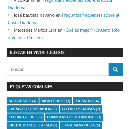
VivoAdmin
en
Preguntas frecuentes sobre el Costa
Diadema
José bautista navarro
en
Preguntas frecuentes sobre el
Costa Diadema
Mercedes Martos Lara
en
¿Qué es mejor? ¿Crucero sólo
o Vuelo + Crucero?
BUSCAR EN VIVOCRUCEROS
Buscar:
BUSCAR
ETIQUETAS COMUNES
ACTIVIDADES
(4)
AIDA CRUISES
(7)
AIDANOVA
(4)
CARNIVAL CORPORATION
(5)
CELEBRITY CRUISES
(7)
CELEBRITY EDGE
(5)
CHANTIERS DE L'ATLANTIQUE
(7)
CIRQUE DU SOLEIL AT SEA
(3)
CLASE MERAVIGLIA
(6)