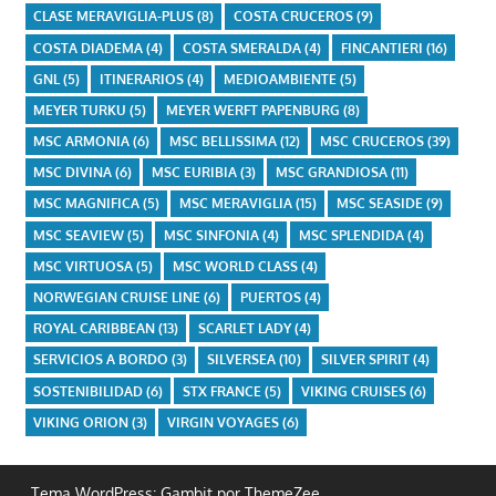
CLASE MERAVIGLIA-PLUS
(8)
COSTA CRUCEROS
(9)
COSTA DIADEMA
(4)
COSTA SMERALDA
(4)
FINCANTIERI
(16)
GNL
(5)
ITINERARIOS
(4)
MEDIOAMBIENTE
(5)
MEYER TURKU
(5)
MEYER WERFT PAPENBURG
(8)
MSC ARMONIA
(6)
MSC BELLISSIMA
(12)
MSC CRUCEROS
(39)
MSC DIVINA
(6)
MSC EURIBIA
(3)
MSC GRANDIOSA
(11)
MSC MAGNIFICA
(5)
MSC MERAVIGLIA
(15)
MSC SEASIDE
(9)
MSC SEAVIEW
(5)
MSC SINFONIA
(4)
MSC SPLENDIDA
(4)
MSC VIRTUOSA
(5)
MSC WORLD CLASS
(4)
NORWEGIAN CRUISE LINE
(6)
PUERTOS
(4)
ROYAL CARIBBEAN
(13)
SCARLET LADY
(4)
SERVICIOS A BORDO
(3)
SILVERSEA
(10)
SILVER SPIRIT
(4)
SOSTENIBILIDAD
(6)
STX FRANCE
(5)
VIKING CRUISES
(6)
VIKING ORION
(3)
VIRGIN VOYAGES
(6)
Tema WordPress: Gambit por ThemeZee.