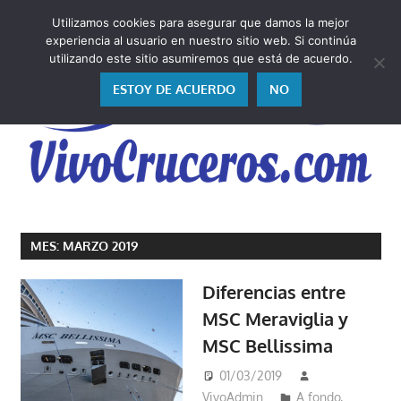
Saltar
Utilizamos cookies para asegurar que damos la mejor
al
V
experiencia al usuario en nuestro sitio web. Si continúa
contenido
utilizando este sitio asumiremos que está de acuerdo.
ESTOY DE ACUERDO
NO
Vivo
los
MES:
MARZO 2019
cruceros
y,
Diferencias entre
como
MSC Meraviglia y
los
MSC Bellissima
vivo,
los
01/03/2019
cuento
VivoAdmin
A fondo
,