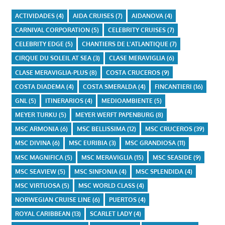
ACTIVIDADES
(4)
AIDA CRUISES
(7)
AIDANOVA
(4)
CARNIVAL CORPORATION
(5)
CELEBRITY CRUISES
(7)
CELEBRITY EDGE
(5)
CHANTIERS DE L'ATLANTIQUE
(7)
CIRQUE DU SOLEIL AT SEA
(3)
CLASE MERAVIGLIA
(6)
CLASE MERAVIGLIA-PLUS
(8)
COSTA CRUCEROS
(9)
COSTA DIADEMA
(4)
COSTA SMERALDA
(4)
FINCANTIERI
(16)
GNL
(5)
ITINERARIOS
(4)
MEDIOAMBIENTE
(5)
MEYER TURKU
(5)
MEYER WERFT PAPENBURG
(8)
MSC ARMONIA
(6)
MSC BELLISSIMA
(12)
MSC CRUCEROS
(39)
MSC DIVINA
(6)
MSC EURIBIA
(3)
MSC GRANDIOSA
(11)
MSC MAGNIFICA
(5)
MSC MERAVIGLIA
(15)
MSC SEASIDE
(9)
MSC SEAVIEW
(5)
MSC SINFONIA
(4)
MSC SPLENDIDA
(4)
MSC VIRTUOSA
(5)
MSC WORLD CLASS
(4)
NORWEGIAN CRUISE LINE
(6)
PUERTOS
(4)
ROYAL CARIBBEAN
(13)
SCARLET LADY
(4)