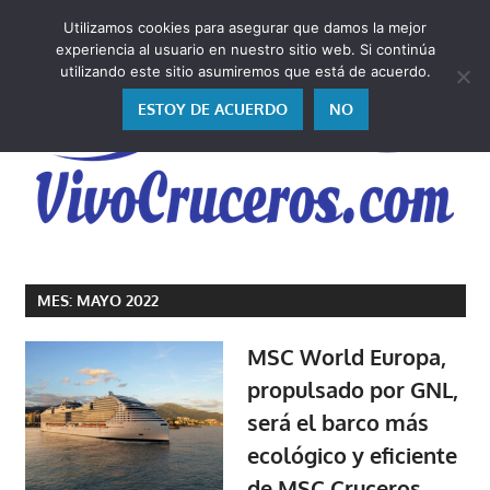
Saltar
Utilizamos cookies para asegurar que damos la mejor
al
V
experiencia al usuario en nuestro sitio web. Si continúa
contenido
utilizando este sitio asumiremos que está de acuerdo.
ESTOY DE ACUERDO
NO
Vivo
los
MES:
MAYO 2022
cruceros
y,
MSC World Europa,
como
propulsado por GNL,
los
será el barco más
vivo,
los
ecológico y eficiente
cuento
de MSC Cruceros