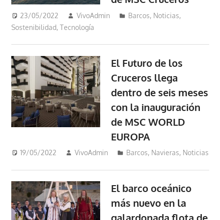
23/05/2022
VivoAdmin
Barcos
,
Noticias
,
Sostenibilidad
,
Tecnología
El Futuro de los
Cruceros llega
dentro de seis meses
con la inauguración
de MSC WORLD
EUROPA
19/05/2022
VivoAdmin
Barcos
,
Navieras
,
Noticias
El barco oceánico
más nuevo en la
galardonada flota de