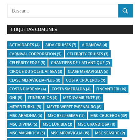
Buscar:
BUSCAR
ETIQUETAS COMUNES
ACTIVIDADES
(4)
AIDA CRUISES
(7)
AIDANOVA
(4)
CARNIVAL CORPORATION
(5)
CELEBRITY CRUISES
(7)
CELEBRITY EDGE
(5)
CHANTIERS DE L'ATLANTIQUE
(7)
CIRQUE DU SOLEIL AT SEA
(3)
CLASE MERAVIGLIA
(6)
CLASE MERAVIGLIA-PLUS
(8)
COSTA CRUCEROS
(9)
COSTA DIADEMA
(4)
COSTA SMERALDA
(4)
FINCANTIERI
(16)
GNL
(5)
ITINERARIOS
(4)
MEDIOAMBIENTE
(5)
MEYER TURKU
(5)
MEYER WERFT PAPENBURG
(8)
MSC ARMONIA
(6)
MSC BELLISSIMA
(12)
MSC CRUCEROS
(39)
MSC DIVINA
(6)
MSC EURIBIA
(3)
MSC GRANDIOSA
(11)
MSC MAGNIFICA
(5)
MSC MERAVIGLIA
(15)
MSC SEASIDE
(9)