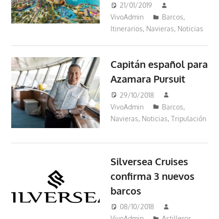
21/01/2019
VivoAdmin
Barcos
,
Itinerarios
,
Navieras
,
Noticias
Capitán español para
Azamara Pursuit
29/10/2018
VivoAdmin
Barcos
,
Navieras
,
Noticias
,
Tripulación
Silversea Cruises
confirma 3 nuevos
barcos
08/10/2018
VivoAdmin
Astilleros
,