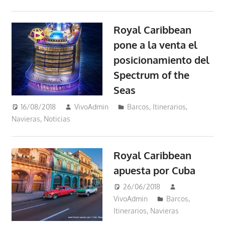
Royal Caribbean
pone a la venta el
posicionamiento del
Spectrum of the
Seas
16/08/2018
VivoAdmin
Barcos
,
Itinerarios
,
Navieras
,
Noticias
Royal Caribbean
apuesta por Cuba
26/06/2018
VivoAdmin
Barcos
,
Itinerarios
,
Navieras