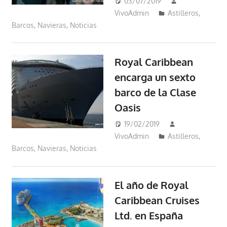
03/07/2019
VivoAdmin
Astilleros
,
Barcos
,
Navieras
,
Noticias
Royal Caribbean
encarga un sexto
barco de la Clase
Oasis
19/02/2019
VivoAdmin
Astilleros
,
Barcos
,
Navieras
,
Noticias
El año de Royal
Caribbean Cruises
Ltd. en España