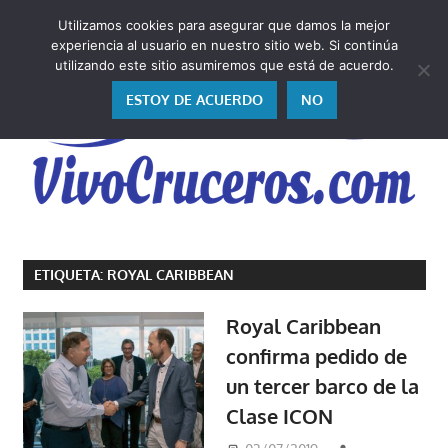
Saltar
Utilizamos cookies para asegurar que damos la mejor
al
V
experiencia al usuario en nuestro sitio web. Si continúa
contenido
utilizando este sitio asumiremos que está de acuerdo.
ESTOY DE ACUERDO
NO
Vivo
los
ETIQUETA:
ROYAL CARIBBEAN
cruceros
y,
Royal Caribbean
como
confirma pedido de
los
un tercer barco de la
vivo,
los
Clase ICON
cuento