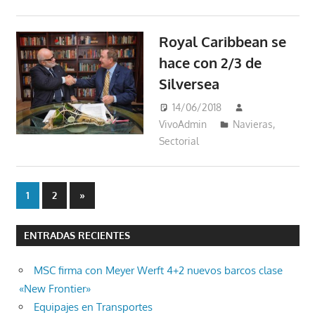
Royal Caribbean se
hace con 2/3 de
Silversea
14/06/2018
VivoAdmin
Navieras
,
Sectorial
Paginación
Entradas
1
2
»
siguientes
de
ENTRADAS RECIENTES
entradas
MSC firma con Meyer Werft 4+2 nuevos barcos clase
«New Frontier»
Equipajes en Transportes