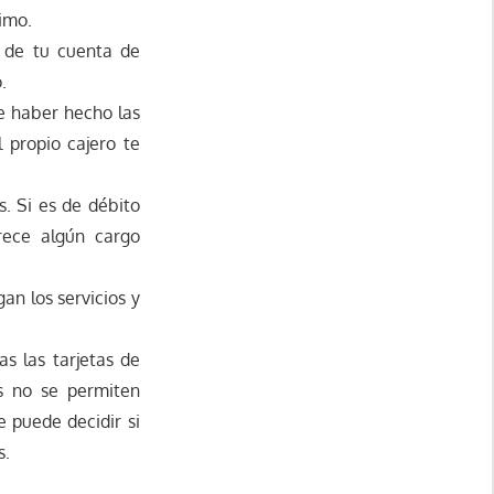
imo.
 de tu cuenta de
.
e haber hecho las
 propio cajero te
s. Si es de débito
rece algún cargo
an los servicios y
as las tarjetas de
os no se permiten
e puede decidir si
s.