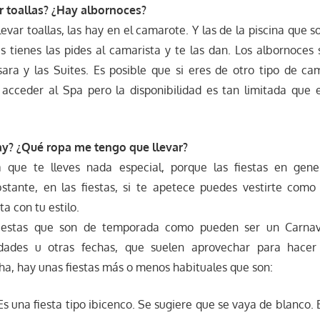
ar toallas? ¿Hay albornoces?
levar toallas, las hay en el camarote. Y las de la piscina que 
las tienes las pides al camarista y te las dan. Los albornoces 
ara y las Suites. Es posible que si eres de otro tipo de c
 acceder al Spa pero la disponibilidad es tan limitada que 
hay? ¿Qué ropa me tengo que llevar?
 que te lleves nada especial, porque las fiestas en gene
bstante, en las fiestas, si te apetece puedes vestirte com
sta con tu estilo.
iestas que son de temporada como pueden ser un Carnava
dades u otras fechas, que suelen aprovechar para hacer
ha, hay unas fiestas más o menos habituales que son:
Es una fiesta tipo ibicenco. Se sugiere que se vaya de blanco. E