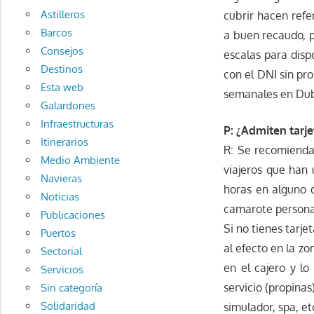
Astilleros
cubrir hacen refe
Barcos
a buen recaudo, p
Consejos
escalas para disp
Destinos
con el DNI sin pr
Esta web
semanales en Dub
Galardones
Infraestructuras
P: ¿Admiten tarje
Itinerarios
R: Se recomienda 
Medio Ambiente
viajeros que han 
Navieras
horas en alguno d
Noticias
camarote personal
Publicaciones
Si no tienes tarj
Puertos
al efecto en la zo
Sectorial
en el cajero y lo
Servicios
servicio (propina
Sin categoría
Solidaridad
simulador, spa, etc