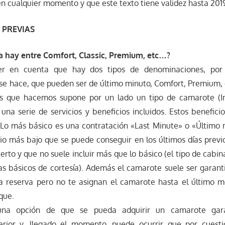
 cualquier momento y que este texto tiene validez hasta 201
 PREVIAS
ia hay entre Comfort, Classic, Premium, etc…?
r en cuenta que hay dos tipos de denominaciones, por 
se hace, que pueden ser de último minuto, Comfort, Premium,
es que hacemos supone por un lado un tipo de camarote (Int
una serie de servicios y beneficios incluidos. Estos benefic
 Lo más básico es una contratación «Last Minute» o «Último
cio más bajo que se puede conseguir en los últimos días previo
erto y que no suele incluir más que lo básico (el tipo de cabin
as básicos de cortesía). Además el camarote suele ser garant
a reserva pero no te asignan el camarote hasta el último 
que.
una opción de que se pueda adquirir un camarote gar
erior y, llegado el momento, puede ocurrir que por cuestio