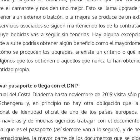
re el camarote y nos den uno mejor. Esto se llama upgrade y
terior a un exterior o balcón, o la mejora se produce de un ext
servicios asociados se siguen manteniendo los de la contratac
cluye bebidas vas a seguir sin tenerlas. Hay alguna excepci
e a suite podrías obtener algún beneficio como el mayordomo 
ómo se producen los upgrades, si existe un criterio o qué in
lgunos que los obtienen o aquellos que nunca lo han obtenid
ntidad propia.
evar pasaporte o llega con el DNI?
actual del Costa Diadema hasta noviembre de 2019 visita sólo
Schengen» y, en principio no hay otra obligación que la
nal de Identidad oficial de uno de los países europeos.
 navieras y de muchas agencias trabajar con el documento 
onal que es el pasaporte (así siempre van a lo seguro), y de h
ternacionales, la mayor parte de los documentos que se pi