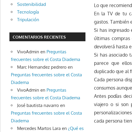
Sostenibilidad
Lo que recomiend
Tecnología
En la TV de tu 
Tripulación
gastos. También e
Si has ingresado
COMENTARIOS RECIENTES
últimas compras o
devolverá hasta e
VivoAdmin
en
Preguntas
Si has asociado t
frecuentes sobre el Costa Diadema
parece que ello
Marc Hernandez pedrero
en
duplicado que al 
Preguntas frecuentes sobre el Costa
Cada persona disp
Diadema
consumos aunque 
VivoAdmin
en
Preguntas
Antes podías deci
frecuentes sobre el Costa Diadema
viajero o si son
José bautista navarro
en
personalizaciones
Preguntas frecuentes sobre el Costa
Diadema
cada persona tiene
Mercedes Martos Lara
en
¿Qué es