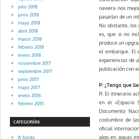
julio 2018
naviera nos mejo
junio 2018
pasarían de un in
mayo 2018
No obstante, los 
abril 2018
es, que si no in
marzo 2018
produce un upgrad
febrero 2018
el embarque. El c
enero 2018
experiencias de a
noviembre 2017
publicación con e
septiembre 2017
junio 2017
P: ¿Tengo que ll
mayo 2017
R: El itinerario 
enero 2016
en el «Espacio 
febrero 2015
Documento Nacio
costumbre de las
CATEGORÍAS
oficial internaci
algo en aguas in
A fondo