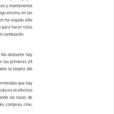
bos y mantenerlos
tigo encima en las
n ha viajado sólo
 para hacer rutas
ón cambiarán.
e. No obstante hay
en las primeras 24
te la tarjeta del
terminales que hay
roduces el efectivo
ando las tasas de
ks, compras, cine,