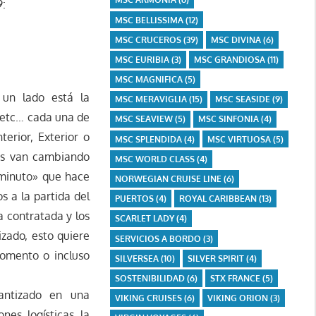
9:
MSC BELLISSIMA
(12)
MSC CRUCEROS
(39)
MSC DIVINA
(6)
MSC EURIBIA
(3)
MSC GRANDIOSA
(11)
MSC MAGNIFICA
(5)
un lado está la
MSC MERAVIGLIA
(15)
MSC SEASIDE
(9)
 etc… cada una de
MSC SEAVIEW
(5)
MSC SINFONIA
(4)
erior, Exterior o
MSC SPLENDIDA
(4)
MSC VIRTUOSA
(5)
ios van cambiando
MSC WORLD CLASS
(4)
 minuto» que hace
NORWEGIAN CRUISE LINE
(6)
s a la partida del
PUERTOS
(4)
ROYAL CARIBBEAN
(13)
a contratada y los
SCARLET LADY
(4)
izado, esto quiere
SERVICIOS A BORDO
(3)
momento o incluso
SILVERSEA
(10)
SILVER SPIRIT
(4)
SOSTENIBILIDAD
(6)
STX FRANCE
(5)
antizado en una
VIKING CRUISES
(6)
VIKING ORION
(3)
nes logísticas la