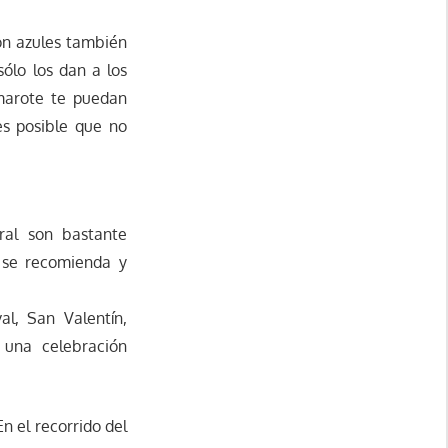
son azules también
sólo los dan a los
amarote te puedan
es posible que no
ral son bastante
o se recomienda y
l, San Valentín,
 una celebración
n el recorrido del