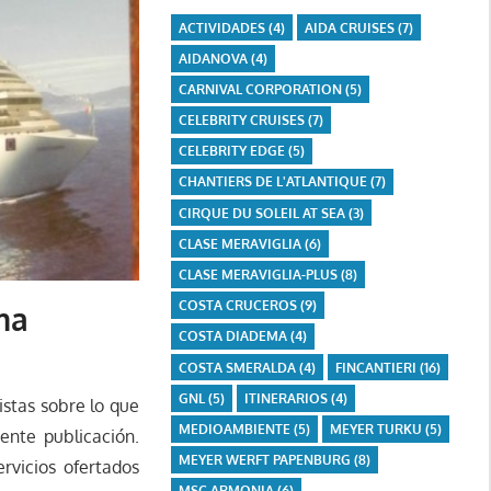
ACTIVIDADES
(4)
AIDA CRUISES
(7)
AIDANOVA
(4)
CARNIVAL CORPORATION
(5)
CELEBRITY CRUISES
(7)
CELEBRITY EDGE
(5)
CHANTIERS DE L'ATLANTIQUE
(7)
CIRQUE DU SOLEIL AT SEA
(3)
CLASE MERAVIGLIA
(6)
CLASE MERAVIGLIA-PLUS
(8)
COSTA CRUCEROS
(9)
ma
COSTA DIADEMA
(4)
COSTA SMERALDA
(4)
FINCANTIERI
(16)
GNL
(5)
ITINERARIOS
(4)
stas sobre lo que
MEDIOAMBIENTE
(5)
MEYER TURKU
(5)
ente publicación.
MEYER WERFT PAPENBURG
(8)
rvicios ofertados
MSC ARMONIA
(6)