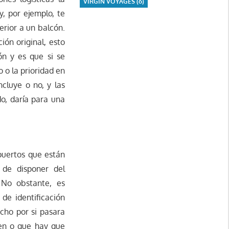
VIRGIN VOYAGES
(6)
, por ejemplo, te
erior a un balcón.
ión original, esto
ón y es que si se
o la prioridad en
cluye o no, y las
o, daría para una
 puertos que están
 de disponer del
 No obstante, es
de identificación
echo por si pasara
den o que hay que