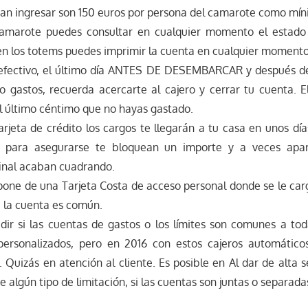
an ingresar son 150 euros por persona del camarote como mín
camarote puedes consultar en cualquier momento el estado
n los totems puedes imprimir la cuenta en cualquier momento
 efectivo, el último día ANTES DE DESEMBARCAR y después d
 gastos, recuerda acercarte al cajero y cerrar tu cuenta. El
l último céntimo que no hayas gastado.
arjeta de crédito los cargos te llegarán a tu casa en unos día
s para asegurarse te bloquean un importe y a veces apa
final acaban cuadrando.
one de una Tarjeta Costa de acceso personal donde se le carg
la cuenta es común.
dir si las cuentas de gastos o los límites son comunes a tod
 personalizados, pero en 2016 con estos cajeros automátic
. Quizás en atención al cliente. Es posible en Al dar de alta s
 algún tipo de limitación, si las cuentas son juntas o separada