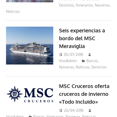
Destinos
,
Itinerarios
,
Navieras
,
Noticias
Seis experiencias a
bordo del MSC
Meraviglia
05/07/2018
VivoAdmin
Barcos
,
Navieras
,
Noticias
,
Servicios
MSC Cruceros oferta
cruceros de invierno
«Todo Incluido»
26/04/2018
VivoAdmin
Barcos
,
Itinerarios
,
Navieras
,
Noticias