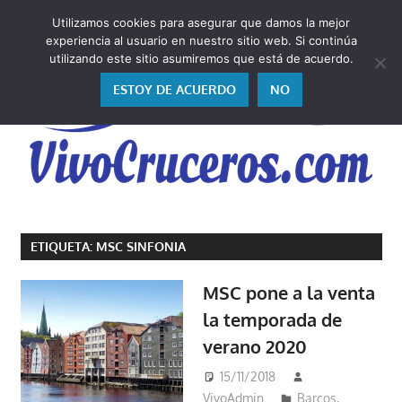
Saltar
Utilizamos cookies para asegurar que damos la mejor
al
V
experiencia al usuario en nuestro sitio web. Si continúa
contenido
utilizando este sitio asumiremos que está de acuerdo.
ESTOY DE ACUERDO
NO
Vivo
los
ETIQUETA:
MSC SINFONIA
cruceros
y,
MSC pone a la venta
como
la temporada de
los
verano 2020
vivo,
los
15/11/2018
cuento
VivoAdmin
Barcos
,