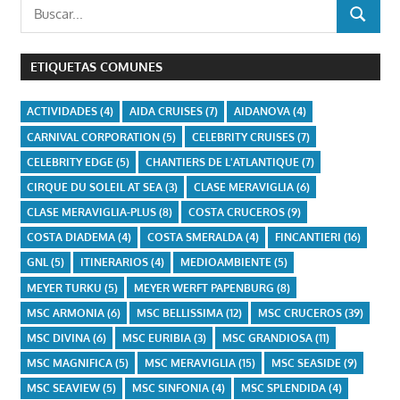
Buscar:
BUSCAR
ETIQUETAS COMUNES
ACTIVIDADES
(4)
AIDA CRUISES
(7)
AIDANOVA
(4)
CARNIVAL CORPORATION
(5)
CELEBRITY CRUISES
(7)
CELEBRITY EDGE
(5)
CHANTIERS DE L'ATLANTIQUE
(7)
CIRQUE DU SOLEIL AT SEA
(3)
CLASE MERAVIGLIA
(6)
CLASE MERAVIGLIA-PLUS
(8)
COSTA CRUCEROS
(9)
COSTA DIADEMA
(4)
COSTA SMERALDA
(4)
FINCANTIERI
(16)
GNL
(5)
ITINERARIOS
(4)
MEDIOAMBIENTE
(5)
MEYER TURKU
(5)
MEYER WERFT PAPENBURG
(8)
MSC ARMONIA
(6)
MSC BELLISSIMA
(12)
MSC CRUCEROS
(39)
MSC DIVINA
(6)
MSC EURIBIA
(3)
MSC GRANDIOSA
(11)
MSC MAGNIFICA
(5)
MSC MERAVIGLIA
(15)
MSC SEASIDE
(9)
MSC SEAVIEW
(5)
MSC SINFONIA
(4)
MSC SPLENDIDA
(4)