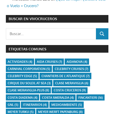
o Vuelo + Crucero?
BUSCAR EN VIVOCRUCEROS
Buscar:
BUSCAR
ETIQUETAS COMUNES
ACTIVIDADES
(4)
AIDA CRUISES
(7)
AIDANOVA
(4)
CARNIVAL CORPORATION
(5)
CELEBRITY CRUISES
(7)
CELEBRITY EDGE
(5)
CHANTIERS DE L'ATLANTIQUE
(7)
CIRQUE DU SOLEIL AT SEA
(3)
CLASE MERAVIGLIA
(6)
CLASE MERAVIGLIA-PLUS
(8)
COSTA CRUCEROS
(9)
COSTA DIADEMA
(4)
COSTA SMERALDA
(4)
FINCANTIERI
(16)
GNL
(5)
ITINERARIOS
(4)
MEDIOAMBIENTE
(5)
MEYER TURKU
(5)
MEYER WERFT PAPENBURG
(8)