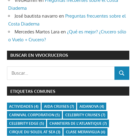
VivoAdmin
en
Preguntas frecuentes sobre el Costa
Diadema
José bautista navarro
en
Preguntas frecuentes sobre el
Costa Diadema
Mercedes Martos Lara
en
¿Qué es mejor? ¿Crucero sólo
o Vuelo + Crucero?
BUSCAR EN VIVOCRUCEROS
Buscar:
BUSCAR
ETIQUETAS COMUNES
ACTIVIDADES
(4)
AIDA CRUISES
(7)
AIDANOVA
(4)
CARNIVAL CORPORATION
(5)
CELEBRITY CRUISES
(7)
CELEBRITY EDGE
(5)
CHANTIERS DE L'ATLANTIQUE
(7)
CIRQUE DU SOLEIL AT SEA
(3)
CLASE MERAVIGLIA
(6)