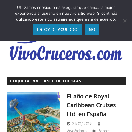
Saltar
Utilizamos cookies para asegurar que damos la mejor
al
V
experiencia al usuario en nuestro sitio web. Si continúa
contenido
utilizando este sitio asumiremos que está de acuerdo.
ESTOY DE ACUERDO
NO
Vivo
los
ETIQUETA:
BRILLIANCE OF THE SEAS
cruceros
y,
El año de Royal
como
Caribbean Cruises
los
Ltd. en España
vivo,
los
21/01/2019
cuento
VivoAdmin
Barcos
,