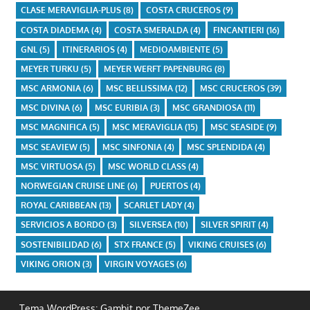
CLASE MERAVIGLIA-PLUS
(8)
COSTA CRUCEROS
(9)
COSTA DIADEMA
(4)
COSTA SMERALDA
(4)
FINCANTIERI
(16)
GNL
(5)
ITINERARIOS
(4)
MEDIOAMBIENTE
(5)
MEYER TURKU
(5)
MEYER WERFT PAPENBURG
(8)
MSC ARMONIA
(6)
MSC BELLISSIMA
(12)
MSC CRUCEROS
(39)
MSC DIVINA
(6)
MSC EURIBIA
(3)
MSC GRANDIOSA
(11)
MSC MAGNIFICA
(5)
MSC MERAVIGLIA
(15)
MSC SEASIDE
(9)
MSC SEAVIEW
(5)
MSC SINFONIA
(4)
MSC SPLENDIDA
(4)
MSC VIRTUOSA
(5)
MSC WORLD CLASS
(4)
NORWEGIAN CRUISE LINE
(6)
PUERTOS
(4)
ROYAL CARIBBEAN
(13)
SCARLET LADY
(4)
SERVICIOS A BORDO
(3)
SILVERSEA
(10)
SILVER SPIRIT
(4)
SOSTENIBILIDAD
(6)
STX FRANCE
(5)
VIKING CRUISES
(6)
VIKING ORION
(3)
VIRGIN VOYAGES
(6)
Tema WordPress: Gambit por ThemeZee.