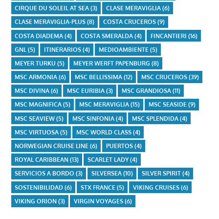
CIRQUE DU SOLEIL AT SEA
(3)
CLASE MERAVIGLIA
(6)
CLASE MERAVIGLIA-PLUS
(8)
COSTA CRUCEROS
(9)
COSTA DIADEMA
(4)
COSTA SMERALDA
(4)
FINCANTIERI
(16)
GNL
(5)
ITINERARIOS
(4)
MEDIOAMBIENTE
(5)
MEYER TURKU
(5)
MEYER WERFT PAPENBURG
(8)
MSC ARMONIA
(6)
MSC BELLISSIMA
(12)
MSC CRUCEROS
(39)
MSC DIVINA
(6)
MSC EURIBIA
(3)
MSC GRANDIOSA
(11)
MSC MAGNIFICA
(5)
MSC MERAVIGLIA
(15)
MSC SEASIDE
(9)
MSC SEAVIEW
(5)
MSC SINFONIA
(4)
MSC SPLENDIDA
(4)
MSC VIRTUOSA
(5)
MSC WORLD CLASS
(4)
NORWEGIAN CRUISE LINE
(6)
PUERTOS
(4)
ROYAL CARIBBEAN
(13)
SCARLET LADY
(4)
SERVICIOS A BORDO
(3)
SILVERSEA
(10)
SILVER SPIRIT
(4)
SOSTENIBILIDAD
(6)
STX FRANCE
(5)
VIKING CRUISES
(6)
VIKING ORION
(3)
VIRGIN VOYAGES
(6)