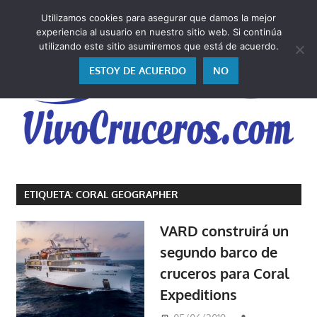
Saltar
Utilizamos cookies para asegurar que damos la mejor
al
V
experiencia al usuario en nuestro sitio web. Si continúa
contenido
utilizando este sitio asumiremos que está de acuerdo.
ESTOY DE ACUERDO
NO
Vivo
los
ETIQUETA:
CORAL GEOGRAPHER
cruceros
y,
VARD construirá un
como
segundo barco de
los
cruceros para Coral
vivo,
los
Expeditions
cuento