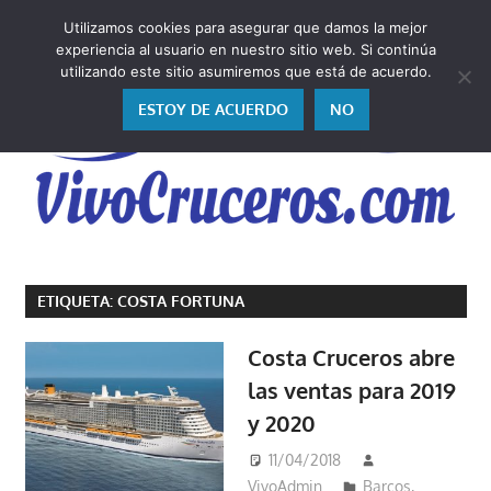
Saltar
Utilizamos cookies para asegurar que damos la mejor
al
V
experiencia al usuario en nuestro sitio web. Si continúa
contenido
utilizando este sitio asumiremos que está de acuerdo.
ESTOY DE ACUERDO
NO
Vivo
los
ETIQUETA:
COSTA FORTUNA
cruceros
y,
Costa Cruceros abre
como
las ventas para 2019
los
y 2020
vivo,
los
11/04/2018
cuento
VivoAdmin
Barcos
,