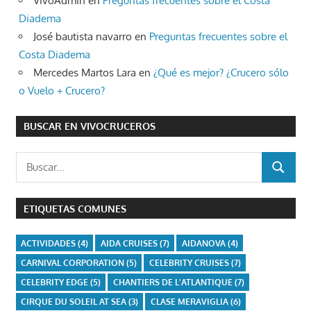
VivoAdmin
en
Preguntas frecuentes sobre el Costa
Diadema
José bautista navarro
en
Preguntas frecuentes sobre el
Costa Diadema
Mercedes Martos Lara
en
¿Qué es mejor? ¿Crucero sólo
o Vuelo + Crucero?
BUSCAR EN VIVOCRUCEROS
Buscar:
BUSCAR
ETIQUETAS COMUNES
ACTIVIDADES
(4)
AIDA CRUISES
(7)
AIDANOVA
(4)
CARNIVAL CORPORATION
(5)
CELEBRITY CRUISES
(7)
CELEBRITY EDGE
(5)
CHANTIERS DE L'ATLANTIQUE
(7)
CIRQUE DU SOLEIL AT SEA
(3)
CLASE MERAVIGLIA
(6)