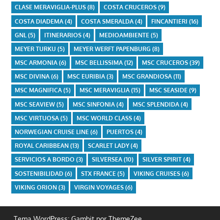
CLASE MERAVIGLIA-PLUS
(8)
COSTA CRUCEROS
(9)
COSTA DIADEMA
(4)
COSTA SMERALDA
(4)
FINCANTIERI
(16)
GNL
(5)
ITINERARIOS
(4)
MEDIOAMBIENTE
(5)
MEYER TURKU
(5)
MEYER WERFT PAPENBURG
(8)
MSC ARMONIA
(6)
MSC BELLISSIMA
(12)
MSC CRUCEROS
(39)
MSC DIVINA
(6)
MSC EURIBIA
(3)
MSC GRANDIOSA
(11)
MSC MAGNIFICA
(5)
MSC MERAVIGLIA
(15)
MSC SEASIDE
(9)
MSC SEAVIEW
(5)
MSC SINFONIA
(4)
MSC SPLENDIDA
(4)
MSC VIRTUOSA
(5)
MSC WORLD CLASS
(4)
NORWEGIAN CRUISE LINE
(6)
PUERTOS
(4)
ROYAL CARIBBEAN
(13)
SCARLET LADY
(4)
SERVICIOS A BORDO
(3)
SILVERSEA
(10)
SILVER SPIRIT
(4)
SOSTENIBILIDAD
(6)
STX FRANCE
(5)
VIKING CRUISES
(6)
VIKING ORION
(3)
VIRGIN VOYAGES
(6)
Tema WordPress: Gambit por ThemeZee.