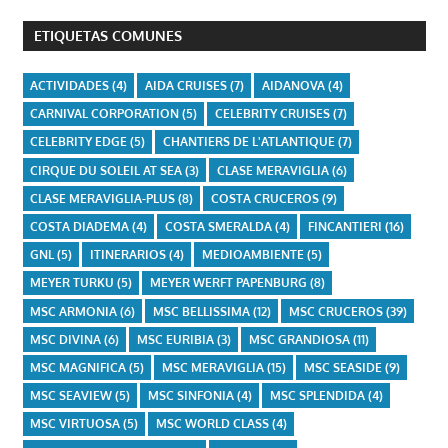
ETIQUETAS COMUNES
ACTIVIDADES
(4)
AIDA CRUISES
(7)
AIDANOVA
(4)
CARNIVAL CORPORATION
(5)
CELEBRITY CRUISES
(7)
CELEBRITY EDGE
(5)
CHANTIERS DE L'ATLANTIQUE
(7)
CIRQUE DU SOLEIL AT SEA
(3)
CLASE MERAVIGLIA
(6)
CLASE MERAVIGLIA-PLUS
(8)
COSTA CRUCEROS
(9)
COSTA DIADEMA
(4)
COSTA SMERALDA
(4)
FINCANTIERI
(16)
GNL
(5)
ITINERARIOS
(4)
MEDIOAMBIENTE
(5)
MEYER TURKU
(5)
MEYER WERFT PAPENBURG
(8)
MSC ARMONIA
(6)
MSC BELLISSIMA
(12)
MSC CRUCEROS
(39)
MSC DIVINA
(6)
MSC EURIBIA
(3)
MSC GRANDIOSA
(11)
MSC MAGNIFICA
(5)
MSC MERAVIGLIA
(15)
MSC SEASIDE
(9)
MSC SEAVIEW
(5)
MSC SINFONIA
(4)
MSC SPLENDIDA
(4)
MSC VIRTUOSA
(5)
MSC WORLD CLASS
(4)