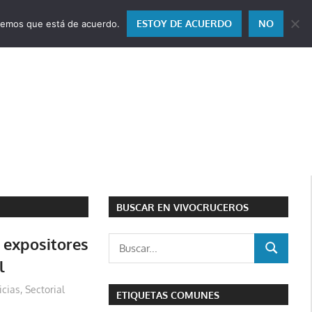
ESTOY DE ACUERDO
NO
miremos que está de acuerdo.
BUSCAR EN VIVOCRUCEROS
 expositores
Buscar:
BUSCAR
l
icias
,
Sectorial
ETIQUETAS COMUNES