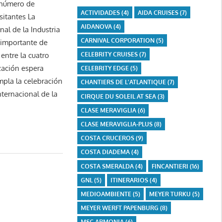
 número de
ACTIVIDADES
(4)
AIDA CRUISES
(7)
sitantes La
AIDANOVA
(4)
nal de la Industria
CARNIVAL CORPORATION
(5)
 importante de
CELEBRITY CRUISES
(7)
 entre la cuatro
zación espera
CELEBRITY EDGE
(5)
mpla la celebración
CHANTIERS DE L'ATLANTIQUE
(7)
ternacional de la
CIRQUE DU SOLEIL AT SEA
(3)
CLASE MERAVIGLIA
(6)
CLASE MERAVIGLIA-PLUS
(8)
COSTA CRUCEROS
(9)
COSTA DIADEMA
(4)
COSTA SMERALDA
(4)
FINCANTIERI
(16)
GNL
(5)
ITINERARIOS
(4)
MEDIOAMBIENTE
(5)
MEYER TURKU
(5)
MEYER WERFT PAPENBURG
(8)
MSC ARMONIA
(6)