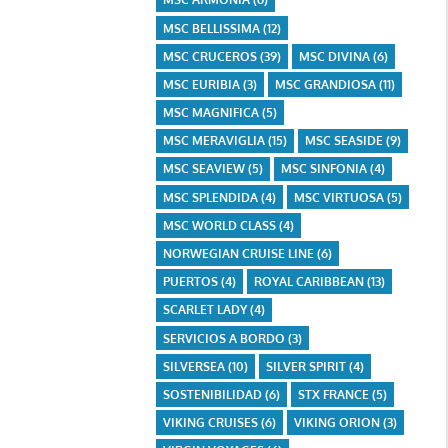
MSC BELLISSIMA
(12)
MSC CRUCEROS
(39)
MSC DIVINA
(6)
MSC EURIBIA
(3)
MSC GRANDIOSA
(11)
MSC MAGNIFICA
(5)
MSC MERAVIGLIA
(15)
MSC SEASIDE
(9)
MSC SEAVIEW
(5)
MSC SINFONIA
(4)
MSC SPLENDIDA
(4)
MSC VIRTUOSA
(5)
MSC WORLD CLASS
(4)
NORWEGIAN CRUISE LINE
(6)
PUERTOS
(4)
ROYAL CARIBBEAN
(13)
SCARLET LADY
(4)
SERVICIOS A BORDO
(3)
SILVERSEA
(10)
SILVER SPIRIT
(4)
SOSTENIBILIDAD
(6)
STX FRANCE
(5)
VIKING CRUISES
(6)
VIKING ORION
(3)