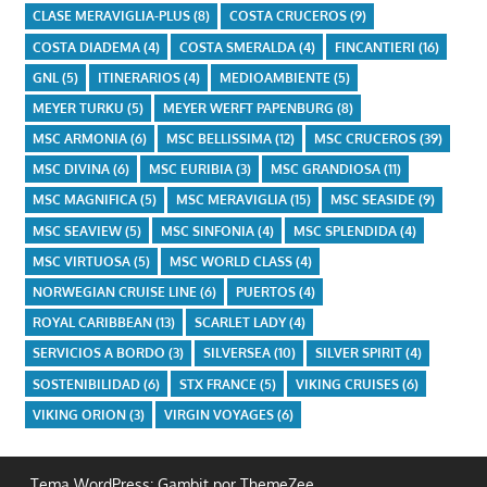
CLASE MERAVIGLIA-PLUS
(8)
COSTA CRUCEROS
(9)
COSTA DIADEMA
(4)
COSTA SMERALDA
(4)
FINCANTIERI
(16)
GNL
(5)
ITINERARIOS
(4)
MEDIOAMBIENTE
(5)
MEYER TURKU
(5)
MEYER WERFT PAPENBURG
(8)
MSC ARMONIA
(6)
MSC BELLISSIMA
(12)
MSC CRUCEROS
(39)
MSC DIVINA
(6)
MSC EURIBIA
(3)
MSC GRANDIOSA
(11)
MSC MAGNIFICA
(5)
MSC MERAVIGLIA
(15)
MSC SEASIDE
(9)
MSC SEAVIEW
(5)
MSC SINFONIA
(4)
MSC SPLENDIDA
(4)
MSC VIRTUOSA
(5)
MSC WORLD CLASS
(4)
NORWEGIAN CRUISE LINE
(6)
PUERTOS
(4)
ROYAL CARIBBEAN
(13)
SCARLET LADY
(4)
SERVICIOS A BORDO
(3)
SILVERSEA
(10)
SILVER SPIRIT
(4)
SOSTENIBILIDAD
(6)
STX FRANCE
(5)
VIKING CRUISES
(6)
VIKING ORION
(3)
VIRGIN VOYAGES
(6)
Tema WordPress: Gambit por ThemeZee.