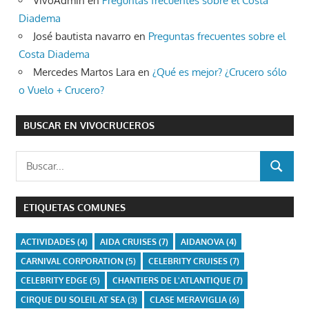
VivoAdmin
en
Preguntas frecuentes sobre el Costa
Diadema
José bautista navarro
en
Preguntas frecuentes sobre el
Costa Diadema
Mercedes Martos Lara
en
¿Qué es mejor? ¿Crucero sólo
o Vuelo + Crucero?
BUSCAR EN VIVOCRUCEROS
Buscar:
BUSCAR
ETIQUETAS COMUNES
ACTIVIDADES
(4)
AIDA CRUISES
(7)
AIDANOVA
(4)
CARNIVAL CORPORATION
(5)
CELEBRITY CRUISES
(7)
CELEBRITY EDGE
(5)
CHANTIERS DE L'ATLANTIQUE
(7)
CIRQUE DU SOLEIL AT SEA
(3)
CLASE MERAVIGLIA
(6)