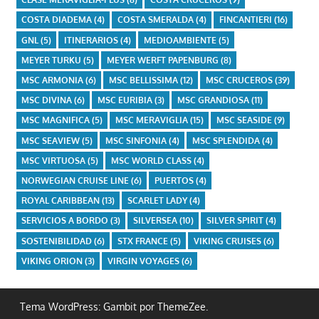
COSTA DIADEMA
(4)
COSTA SMERALDA
(4)
FINCANTIERI
(16)
GNL
(5)
ITINERARIOS
(4)
MEDIOAMBIENTE
(5)
MEYER TURKU
(5)
MEYER WERFT PAPENBURG
(8)
MSC ARMONIA
(6)
MSC BELLISSIMA
(12)
MSC CRUCEROS
(39)
MSC DIVINA
(6)
MSC EURIBIA
(3)
MSC GRANDIOSA
(11)
MSC MAGNIFICA
(5)
MSC MERAVIGLIA
(15)
MSC SEASIDE
(9)
MSC SEAVIEW
(5)
MSC SINFONIA
(4)
MSC SPLENDIDA
(4)
MSC VIRTUOSA
(5)
MSC WORLD CLASS
(4)
NORWEGIAN CRUISE LINE
(6)
PUERTOS
(4)
ROYAL CARIBBEAN
(13)
SCARLET LADY
(4)
SERVICIOS A BORDO
(3)
SILVERSEA
(10)
SILVER SPIRIT
(4)
SOSTENIBILIDAD
(6)
STX FRANCE
(5)
VIKING CRUISES
(6)
VIKING ORION
(3)
VIRGIN VOYAGES
(6)
Tema WordPress: Gambit por ThemeZee.