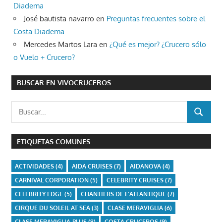
Diadema
José bautista navarro
en
Preguntas frecuentes sobre el
Costa Diadema
Mercedes Martos Lara
en
¿Qué es mejor? ¿Crucero sólo
o Vuelo + Crucero?
BUSCAR EN VIVOCRUCEROS
Buscar:
BUSCAR
ETIQUETAS COMUNES
ACTIVIDADES
(4)
AIDA CRUISES
(7)
AIDANOVA
(4)
CARNIVAL CORPORATION
(5)
CELEBRITY CRUISES
(7)
CELEBRITY EDGE
(5)
CHANTIERS DE L'ATLANTIQUE
(7)
CIRQUE DU SOLEIL AT SEA
(3)
CLASE MERAVIGLIA
(6)
CLASE MERAVIGLIA-PLUS
(8)
COSTA CRUCEROS
(9)