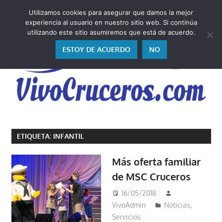
Saltar
Utilizamos cookies para asegurar que damos la mejor
al
V
experiencia al usuario en nuestro sitio web. Si continúa
contenido
utilizando este sitio asumiremos que está de acuerdo.
ESTOY DE ACUERDO
NO
Vivo
los
ETIQUETA:
INFANTIL
cruceros
y,
Más oferta familiar
como
de MSC Cruceros
los
vivo,
16/05/2018
los
VivoAdmin
Noticias
,
cuento
Servicios