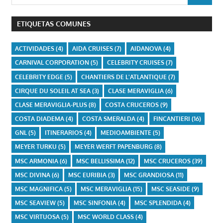
ETIQUETAS COMUNES
ACTIVIDADES
(4)
AIDA CRUISES
(7)
AIDANOVA
(4)
CARNIVAL CORPORATION
(5)
CELEBRITY CRUISES
(7)
CELEBRITY EDGE
(5)
CHANTIERS DE L'ATLANTIQUE
(7)
CIRQUE DU SOLEIL AT SEA
(3)
CLASE MERAVIGLIA
(6)
CLASE MERAVIGLIA-PLUS
(8)
COSTA CRUCEROS
(9)
COSTA DIADEMA
(4)
COSTA SMERALDA
(4)
FINCANTIERI
(16)
GNL
(5)
ITINERARIOS
(4)
MEDIOAMBIENTE
(5)
MEYER TURKU
(5)
MEYER WERFT PAPENBURG
(8)
MSC ARMONIA
(6)
MSC BELLISSIMA
(12)
MSC CRUCEROS
(39)
MSC DIVINA
(6)
MSC EURIBIA
(3)
MSC GRANDIOSA
(11)
MSC MAGNIFICA
(5)
MSC MERAVIGLIA
(15)
MSC SEASIDE
(9)
MSC SEAVIEW
(5)
MSC SINFONIA
(4)
MSC SPLENDIDA
(4)
MSC VIRTUOSA
(5)
MSC WORLD CLASS
(4)