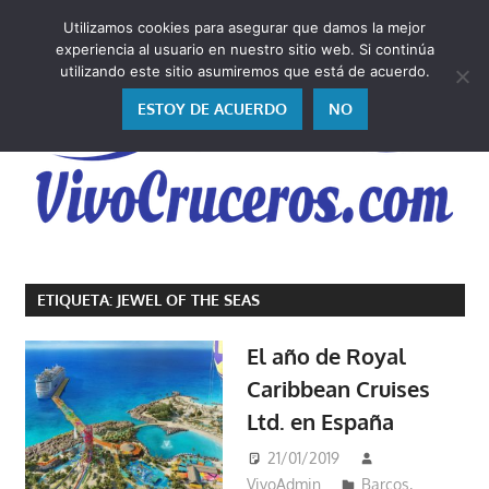
Saltar
Utilizamos cookies para asegurar que damos la mejor
al
V
experiencia al usuario en nuestro sitio web. Si continúa
contenido
utilizando este sitio asumiremos que está de acuerdo.
ESTOY DE ACUERDO
NO
Vivo
los
ETIQUETA:
JEWEL OF THE SEAS
cruceros
y,
El año de Royal
como
Caribbean Cruises
los
Ltd. en España
vivo,
los
21/01/2019
cuento
VivoAdmin
Barcos
,