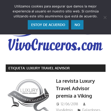
Saltar
Utilizamos cookies para asegurar que damos la mejor
al
V
experiencia al usuario en nuestro sitio web. Si continúa
contenido
utilizando este sitio asumiremos que está de acuerdo.
ESTOY DE ACUERDO
NO
Vivo
los
ETIQUETA:
LUXURY TRAVEL ADVISOR
cruceros
y,
La revista Luxury
como
Travel Advisor
los
premia a Viking
vivo,
los
12/06/2018
cuento
VivoAdmin
Galardones
,