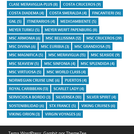
CLASE MERAVIGLIA-PLUS
(8)
COSTA CRUCEROS
(9)
COSTA DIADEMA
(4)
COSTA SMERALDA
(4)
FINCANTIERI
(16)
GNL
(5)
ITINERARIOS
(4)
MEDIOAMBIENTE
(5)
MEYER TURKU
(5)
MEYER WERFT PAPENBURG
(8)
MSC ARMONIA
(6)
MSC BELLISSIMA
(12)
MSC CRUCEROS
(39)
MSC DIVINA
(6)
MSC EURIBIA
(3)
MSC GRANDIOSA
(11)
MSC MAGNIFICA
(5)
MSC MERAVIGLIA
(15)
MSC SEASIDE
(9)
MSC SEAVIEW
(5)
MSC SINFONIA
(4)
MSC SPLENDIDA
(4)
MSC VIRTUOSA
(5)
MSC WORLD CLASS
(4)
NORWEGIAN CRUISE LINE
(6)
PUERTOS
(4)
ROYAL CARIBBEAN
(13)
SCARLET LADY
(4)
SERVICIOS A BORDO
(3)
SILVERSEA
(10)
SILVER SPIRIT
(4)
SOSTENIBILIDAD
(6)
STX FRANCE
(5)
VIKING CRUISES
(6)
VIKING ORION
(3)
VIRGIN VOYAGES
(6)
Tema WordPress: Gambit por ThemeZee.