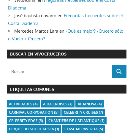
VivoAdmin
en
Preguntas frecuentes sobre el Costa
Diadema
José bautista navarro
en
Preguntas frecuentes sobre el
Costa Diadema
Mercedes Martos Lara
en
¿Qué es mejor? ¿Crucero sólo
o Vuelo + Crucero?
BUSCAR EN VIVOCRUCEROS
Buscar:
BUSCAR
ETIQUETAS COMUNES
ACTIVIDADES
(4)
AIDA CRUISES
(7)
AIDANOVA
(4)
CARNIVAL CORPORATION
(5)
CELEBRITY CRUISES
(7)
CELEBRITY EDGE
(5)
CHANTIERS DE L'ATLANTIQUE
(7)
CIRQUE DU SOLEIL AT SEA
(3)
CLASE MERAVIGLIA
(6)