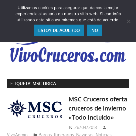
Saltar
Utilizamos cookies para asegurar que damos la mejor
al
V
experiencia al usuario en nuestro sitio web. Si continúa
contenido
utilizando este sitio asumiremos que está de acuerdo.
ESTOY DE ACUERDO
NO
Vivo
los
ETIQUETA:
MSC LIRICA
cruceros
y,
MSC Cruceros oferta
como
cruceros de invierno
los
«Todo Incluido»
vivo,
los
26/04/2018
cuento
VivoAdmin
Barcos
,
Itinerarios
,
Navieras
,
Noticias