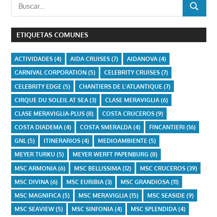
Buscar:
BUSCAR
ETIQUETAS COMUNES
ACTIVIDADES
(4)
AIDA CRUISES
(7)
AIDANOVA
(4)
CARNIVAL CORPORATION
(5)
CELEBRITY CRUISES
(7)
CELEBRITY EDGE
(5)
CHANTIERS DE L'ATLANTIQUE
(7)
CIRQUE DU SOLEIL AT SEA
(3)
CLASE MERAVIGLIA
(6)
CLASE MERAVIGLIA-PLUS
(8)
COSTA CRUCEROS
(9)
COSTA DIADEMA
(4)
COSTA SMERALDA
(4)
FINCANTIERI
(16)
GNL
(5)
ITINERARIOS
(4)
MEDIOAMBIENTE
(5)
MEYER TURKU
(5)
MEYER WERFT PAPENBURG
(8)
MSC ARMONIA
(6)
MSC BELLISSIMA
(12)
MSC CRUCEROS
(39)
MSC DIVINA
(6)
MSC EURIBIA
(3)
MSC GRANDIOSA
(11)
MSC MAGNIFICA
(5)
MSC MERAVIGLIA
(15)
MSC SEASIDE
(9)
MSC SEAVIEW
(5)
MSC SINFONIA
(4)
MSC SPLENDIDA
(4)