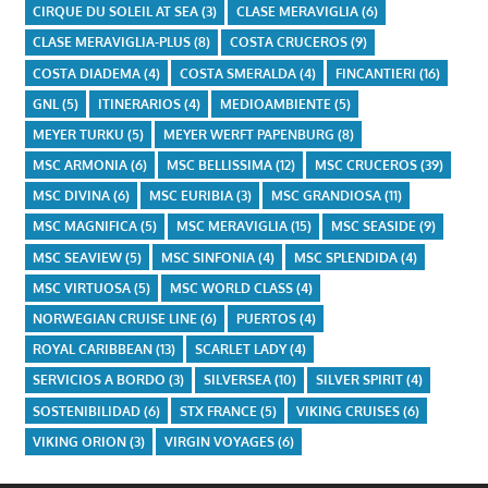
CIRQUE DU SOLEIL AT SEA
(3)
CLASE MERAVIGLIA
(6)
CLASE MERAVIGLIA-PLUS
(8)
COSTA CRUCEROS
(9)
COSTA DIADEMA
(4)
COSTA SMERALDA
(4)
FINCANTIERI
(16)
GNL
(5)
ITINERARIOS
(4)
MEDIOAMBIENTE
(5)
MEYER TURKU
(5)
MEYER WERFT PAPENBURG
(8)
MSC ARMONIA
(6)
MSC BELLISSIMA
(12)
MSC CRUCEROS
(39)
MSC DIVINA
(6)
MSC EURIBIA
(3)
MSC GRANDIOSA
(11)
MSC MAGNIFICA
(5)
MSC MERAVIGLIA
(15)
MSC SEASIDE
(9)
MSC SEAVIEW
(5)
MSC SINFONIA
(4)
MSC SPLENDIDA
(4)
MSC VIRTUOSA
(5)
MSC WORLD CLASS
(4)
NORWEGIAN CRUISE LINE
(6)
PUERTOS
(4)
ROYAL CARIBBEAN
(13)
SCARLET LADY
(4)
SERVICIOS A BORDO
(3)
SILVERSEA
(10)
SILVER SPIRIT
(4)
SOSTENIBILIDAD
(6)
STX FRANCE
(5)
VIKING CRUISES
(6)
VIKING ORION
(3)
VIRGIN VOYAGES
(6)