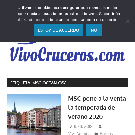
Saltar
Utilizamos cookies para asegurar que damos la mejor
al
V
experiencia al usuario en nuestro sitio web. Si continúa
contenido
utilizando este sitio asumiremos que está de acuerdo.
ESTOY DE ACUERDO
NO
Vivo
los
ETIQUETA:
MSC OCEAN CAY
cruceros
y,
MSC pone a la venta
como
la temporada de
los
verano 2020
vivo,
los
15/11/2018
cuento
VivoAdmin
Barcos
,