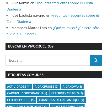
VivoAdmin
en
Preguntas frecuentes sobre el Costa
Diadema
José bautista navarro
en
Preguntas frecuentes sobre el
Costa Diadema
Mercedes Martos Lara
en
¿Qué es mejor? ¿Crucero sólo
o Vuelo + Crucero?
BUSCAR EN VIVOCRUCEROS
Buscar:
BUSCAR
ETIQUETAS COMUNES
ACTIVIDADES
(4)
AIDA CRUISES
(7)
AIDANOVA
(4)
CARNIVAL CORPORATION
(5)
CELEBRITY CRUISES
(7)
CELEBRITY EDGE
(5)
CHANTIERS DE L'ATLANTIQUE
(7)
CIRQUE DU SOLEIL AT SEA
(3)
CLASE MERAVIGLIA
(6)