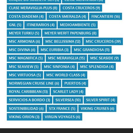
CLASE MERAVIGLIA-PLUS
(8)
COSTA CRUCEROS
(9)
COSTA DIADEMA
(4)
COSTA SMERALDA
(4)
FINCANTIERI
(16)
GNL
(5)
ITINERARIOS
(4)
MEDIOAMBIENTE
(5)
MEYER TURKU
(5)
MEYER WERFT PAPENBURG
(8)
MSC ARMONIA
(6)
MSC BELLISSIMA
(12)
MSC CRUCEROS
(39)
MSC DIVINA
(6)
MSC EURIBIA
(3)
MSC GRANDIOSA
(11)
MSC MAGNIFICA
(5)
MSC MERAVIGLIA
(15)
MSC SEASIDE
(9)
MSC SEAVIEW
(5)
MSC SINFONIA
(4)
MSC SPLENDIDA
(4)
MSC VIRTUOSA
(5)
MSC WORLD CLASS
(4)
NORWEGIAN CRUISE LINE
(6)
PUERTOS
(4)
ROYAL CARIBBEAN
(13)
SCARLET LADY
(4)
SERVICIOS A BORDO
(3)
SILVERSEA
(10)
SILVER SPIRIT
(4)
SOSTENIBILIDAD
(6)
STX FRANCE
(5)
VIKING CRUISES
(6)
VIKING ORION
(3)
VIRGIN VOYAGES
(6)