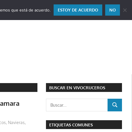
ESTOY DE ACUERDO
NO
miremos que está de acuerdo.
BUSCAR EN VIVOCRUCEROS
zamara
Buscar:
BUSCAR
cos
,
Navieras
,
ETIQUETAS COMUNES