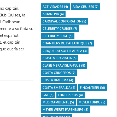
ACTIVIDADES
(4)
AIDA CRUISES
(7)
mo capitán.
AIDANOVA
(4)
lub Cruises, la
CARNIVAL CORPORATION
(5)
l Caribbean
mente a su flota su
CELEBRITY CRUISES
(7)
 el español
CELEBRITY EDGE
(5)
, el capitán
CHANTIERS DE L'ATLANTIQUE
(7)
que quería ser
CIRQUE DU SOLEIL AT SEA
(3)
CLASE MERAVIGLIA
(6)
CLASE MERAVIGLIA-PLUS
(8)
COSTA CRUCEROS
(9)
COSTA DIADEMA
(4)
COSTA SMERALDA
(4)
FINCANTIERI
(16)
GNL
(5)
ITINERARIOS
(4)
MEDIOAMBIENTE
(5)
MEYER TURKU
(5)
MEYER WERFT PAPENBURG
(8)
MSC ARMONIA
(6)