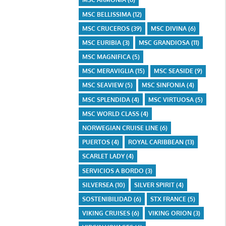
MSC BELLISSIMA
(12)
MSC CRUCEROS
(39)
MSC DIVINA
(6)
MSC EURIBIA
(3)
MSC GRANDIOSA
(11)
MSC MAGNIFICA
(5)
MSC MERAVIGLIA
(15)
MSC SEASIDE
(9)
MSC SEAVIEW
(5)
MSC SINFONIA
(4)
MSC SPLENDIDA
(4)
MSC VIRTUOSA
(5)
MSC WORLD CLASS
(4)
NORWEGIAN CRUISE LINE
(6)
PUERTOS
(4)
ROYAL CARIBBEAN
(13)
SCARLET LADY
(4)
SERVICIOS A BORDO
(3)
SILVERSEA
(10)
SILVER SPIRIT
(4)
SOSTENIBILIDAD
(6)
STX FRANCE
(5)
VIKING CRUISES
(6)
VIKING ORION
(3)