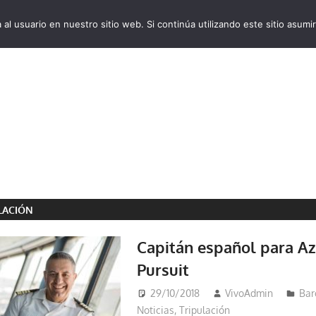
al usuario en nuestro sitio web. Si continúa utilizando este sitio asu
VivoCruceros.com
LACIÓN
Capitán español para A
Pursuit
29/10/2018
VivoAdmin
Bar
Noticias
,
Tripulación