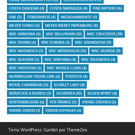
COSTA DIADEMA
(4)
COSTA SMERALDA
(4)
FINCANTIERI
(16)
GNL
(5)
ITINERARIOS
(4)
MEDIOAMBIENTE
(5)
MEYER TURKU
(5)
MEYER WERFT PAPENBURG
(8)
MSC ARMONIA
(6)
MSC BELLISSIMA
(12)
MSC CRUCEROS
(39)
MSC DIVINA
(6)
MSC EURIBIA
(3)
MSC GRANDIOSA
(11)
MSC MAGNIFICA
(5)
MSC MERAVIGLIA
(15)
MSC SEASIDE
(9)
MSC SEAVIEW
(5)
MSC SINFONIA
(4)
MSC SPLENDIDA
(4)
MSC VIRTUOSA
(5)
MSC WORLD CLASS
(4)
NORWEGIAN CRUISE LINE
(6)
PUERTOS
(4)
ROYAL CARIBBEAN
(13)
SCARLET LADY
(4)
SERVICIOS A BORDO
(3)
SILVERSEA
(10)
SILVER SPIRIT
(4)
SOSTENIBILIDAD
(6)
STX FRANCE
(5)
VIKING CRUISES
(6)
VIKING ORION
(3)
VIRGIN VOYAGES
(6)
Tema WordPress: Gambit por ThemeZee.