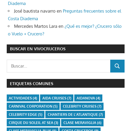
Diadema
José bautista navarro
en
Preguntas frecuentes sobre el
Costa Diadema
Mercedes Martos Lara
en
¿Qué es mejor? ¿Crucero sólo
o Vuelo + Crucero?
BUSCAR EN VIVOCRUCEROS
Buscar:
BUSCAR
ETIQUETAS COMUNES
ACTIVIDADES
(4)
AIDA CRUISES
(7)
AIDANOVA
(4)
CARNIVAL CORPORATION
(5)
CELEBRITY CRUISES
(7)
CELEBRITY EDGE
(5)
CHANTIERS DE L'ATLANTIQUE
(7)
CIRQUE DU SOLEIL AT SEA
(3)
CLASE MERAVIGLIA
(6)
CLASE MERAVIGLIA-PLUS
(8)
COSTA CRUCEROS
(9)