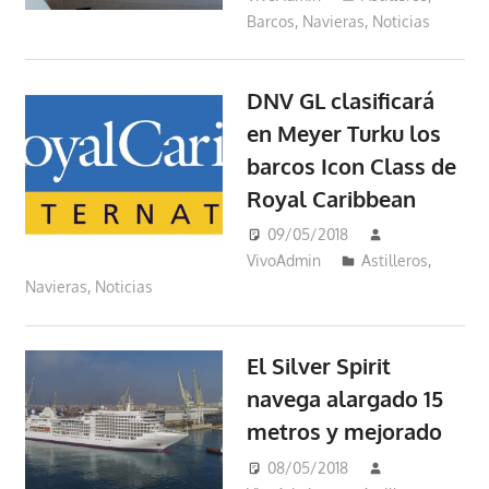
Barcos
,
Navieras
,
Noticias
DNV GL clasificará
en Meyer Turku los
barcos Icon Class de
Royal Caribbean
09/05/2018
VivoAdmin
Astilleros
,
Navieras
,
Noticias
El Silver Spirit
navega alargado 15
metros y mejorado
08/05/2018