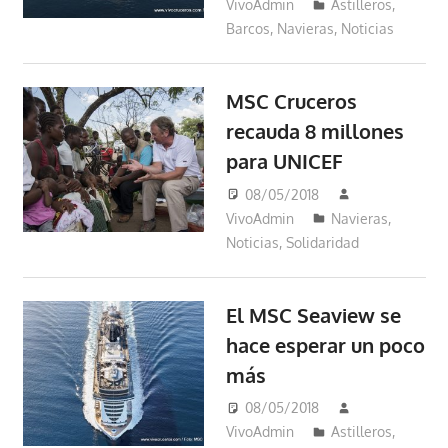
VivoAdmin
Astilleros
,
Barcos
,
Navieras
,
Noticias
MSC Cruceros
recauda 8 millones
para UNICEF
08/05/2018
VivoAdmin
Navieras
,
Noticias
,
Solidaridad
El MSC Seaview se
hace esperar un poco
más
08/05/2018
VivoAdmin
Astilleros
,