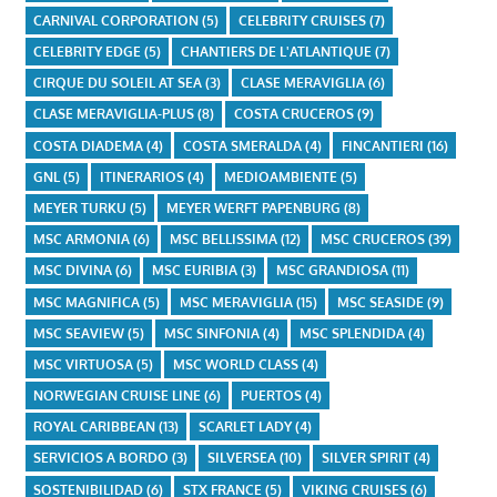
CARNIVAL CORPORATION
(5)
CELEBRITY CRUISES
(7)
CELEBRITY EDGE
(5)
CHANTIERS DE L'ATLANTIQUE
(7)
CIRQUE DU SOLEIL AT SEA
(3)
CLASE MERAVIGLIA
(6)
CLASE MERAVIGLIA-PLUS
(8)
COSTA CRUCEROS
(9)
COSTA DIADEMA
(4)
COSTA SMERALDA
(4)
FINCANTIERI
(16)
GNL
(5)
ITINERARIOS
(4)
MEDIOAMBIENTE
(5)
MEYER TURKU
(5)
MEYER WERFT PAPENBURG
(8)
MSC ARMONIA
(6)
MSC BELLISSIMA
(12)
MSC CRUCEROS
(39)
MSC DIVINA
(6)
MSC EURIBIA
(3)
MSC GRANDIOSA
(11)
MSC MAGNIFICA
(5)
MSC MERAVIGLIA
(15)
MSC SEASIDE
(9)
MSC SEAVIEW
(5)
MSC SINFONIA
(4)
MSC SPLENDIDA
(4)
MSC VIRTUOSA
(5)
MSC WORLD CLASS
(4)
NORWEGIAN CRUISE LINE
(6)
PUERTOS
(4)
ROYAL CARIBBEAN
(13)
SCARLET LADY
(4)
SERVICIOS A BORDO
(3)
SILVERSEA
(10)
SILVER SPIRIT
(4)
SOSTENIBILIDAD
(6)
STX FRANCE
(5)
VIKING CRUISES
(6)