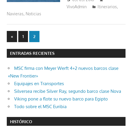
VivoAdmin
Itinerarios
,
Navieras
,
Noticias
Paginación
Entradas
«
1
2
anteriores
de
ENTRADAS RECIENTES
entradas
MSC firma con Meyer Werft 4+2 nuevos barcos clase
«New Frontier»
Equipajes en Transportes
Silversea recibe Silver Ray, segundo barco clase Nova
Viking pone a flote su nuevo barco para Egipto
Todo sobre el MSC Euribia
HISTÓRICO