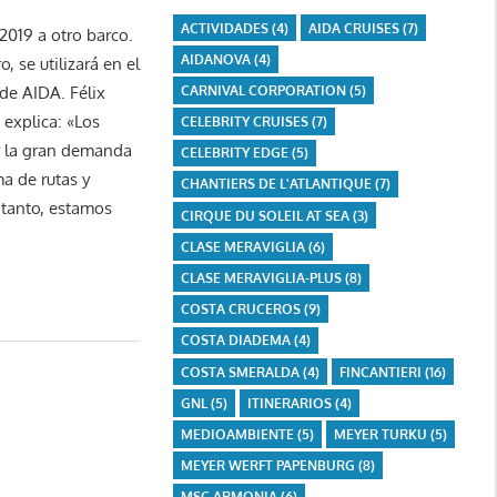
ACTIVIDADES
(4)
AIDA CRUISES
(7)
2019 a otro barco.
AIDANOVA
(4)
, se utilizará en el
CARNIVAL CORPORATION
(5)
de AIDA. Félix
 explica: «Los
CELEBRITY CRUISES
(7)
y la gran demanda
CELEBRITY EDGE
(5)
a de rutas y
CHANTIERS DE L'ATLANTIQUE
(7)
 tanto, estamos
CIRQUE DU SOLEIL AT SEA
(3)
CLASE MERAVIGLIA
(6)
CLASE MERAVIGLIA-PLUS
(8)
COSTA CRUCEROS
(9)
COSTA DIADEMA
(4)
COSTA SMERALDA
(4)
FINCANTIERI
(16)
GNL
(5)
ITINERARIOS
(4)
MEDIOAMBIENTE
(5)
MEYER TURKU
(5)
MEYER WERFT PAPENBURG
(8)
MSC ARMONIA
(6)