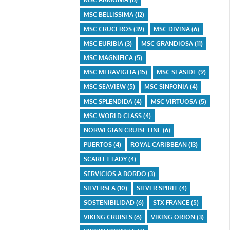
MSC BELLISSIMA
(12)
MSC CRUCEROS
(39)
MSC DIVINA
(6)
MSC EURIBIA
(3)
MSC GRANDIOSA
(11)
MSC MAGNIFICA
(5)
MSC MERAVIGLIA
(15)
MSC SEASIDE
(9)
MSC SEAVIEW
(5)
MSC SINFONIA
(4)
MSC SPLENDIDA
(4)
MSC VIRTUOSA
(5)
MSC WORLD CLASS
(4)
NORWEGIAN CRUISE LINE
(6)
PUERTOS
(4)
ROYAL CARIBBEAN
(13)
SCARLET LADY
(4)
SERVICIOS A BORDO
(3)
SILVERSEA
(10)
SILVER SPIRIT
(4)
SOSTENIBILIDAD
(6)
STX FRANCE
(5)
VIKING CRUISES
(6)
VIKING ORION
(3)