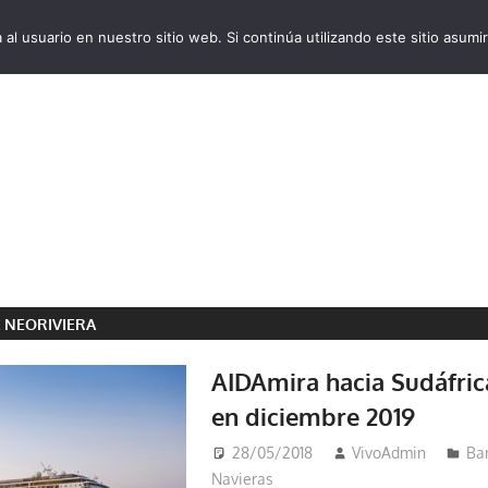
al usuario en nuestro sitio web. Si continúa utilizando este sitio asu
VivoCruceros.com
 NEORIVIERA
AIDAmira hacia Sudáfric
en diciembre 2019
28/05/2018
VivoAdmin
Ba
Navieras