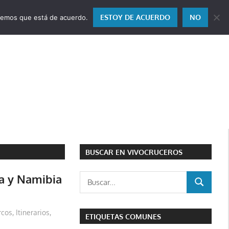
ESTOY DE ACUERDO
NO
miremos que está de acuerdo.
BUSCAR EN VIVOCRUCEROS
a y Namibia
Buscar:
BUSCAR
rcos
,
Itinerarios
,
ETIQUETAS COMUNES