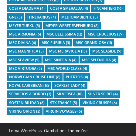
COSTA DIADEMA
(4)
COSTA SMERALDA
(4)
FINCANTIERI
(16)
GNL
(5)
ITINERARIOS
(4)
MEDIOAMBIENTE
(5)
MEYER TURKU
(5)
MEYER WERFT PAPENBURG
(8)
MSC ARMONIA
(6)
MSC BELLISSIMA
(12)
MSC CRUCEROS
(39)
MSC DIVINA
(6)
MSC EURIBIA
(3)
MSC GRANDIOSA
(11)
MSC MAGNIFICA
(5)
MSC MERAVIGLIA
(15)
MSC SEASIDE
(9)
MSC SEAVIEW
(5)
MSC SINFONIA
(4)
MSC SPLENDIDA
(4)
MSC VIRTUOSA
(5)
MSC WORLD CLASS
(4)
NORWEGIAN CRUISE LINE
(6)
PUERTOS
(4)
ROYAL CARIBBEAN
(13)
SCARLET LADY
(4)
SERVICIOS A BORDO
(3)
SILVERSEA
(10)
SILVER SPIRIT
(4)
SOSTENIBILIDAD
(6)
STX FRANCE
(5)
VIKING CRUISES
(6)
VIKING ORION
(3)
VIRGIN VOYAGES
(6)
Tema WordPress: Gambit por ThemeZee.