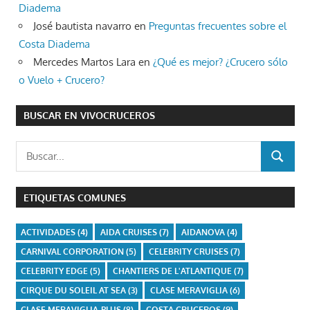
Diadema
José bautista navarro
en
Preguntas frecuentes sobre el
Costa Diadema
Mercedes Martos Lara
en
¿Qué es mejor? ¿Crucero sólo
o Vuelo + Crucero?
BUSCAR EN VIVOCRUCEROS
Buscar:
BUSCAR
ETIQUETAS COMUNES
ACTIVIDADES
(4)
AIDA CRUISES
(7)
AIDANOVA
(4)
CARNIVAL CORPORATION
(5)
CELEBRITY CRUISES
(7)
CELEBRITY EDGE
(5)
CHANTIERS DE L'ATLANTIQUE
(7)
CIRQUE DU SOLEIL AT SEA
(3)
CLASE MERAVIGLIA
(6)
CLASE MERAVIGLIA-PLUS
(8)
COSTA CRUCEROS
(9)