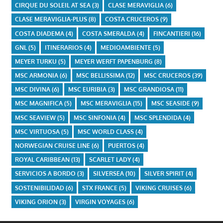
CIRQUE DU SOLEIL AT SEA
(3)
CLASE MERAVIGLIA
(6)
CLASE MERAVIGLIA-PLUS
(8)
COSTA CRUCEROS
(9)
COSTA DIADEMA
(4)
COSTA SMERALDA
(4)
FINCANTIERI
(16)
GNL
(5)
ITINERARIOS
(4)
MEDIOAMBIENTE
(5)
MEYER TURKU
(5)
MEYER WERFT PAPENBURG
(8)
MSC ARMONIA
(6)
MSC BELLISSIMA
(12)
MSC CRUCEROS
(39)
MSC DIVINA
(6)
MSC EURIBIA
(3)
MSC GRANDIOSA
(11)
MSC MAGNIFICA
(5)
MSC MERAVIGLIA
(15)
MSC SEASIDE
(9)
MSC SEAVIEW
(5)
MSC SINFONIA
(4)
MSC SPLENDIDA
(4)
MSC VIRTUOSA
(5)
MSC WORLD CLASS
(4)
NORWEGIAN CRUISE LINE
(6)
PUERTOS
(4)
ROYAL CARIBBEAN
(13)
SCARLET LADY
(4)
SERVICIOS A BORDO
(3)
SILVERSEA
(10)
SILVER SPIRIT
(4)
SOSTENIBILIDAD
(6)
STX FRANCE
(5)
VIKING CRUISES
(6)
VIKING ORION
(3)
VIRGIN VOYAGES
(6)