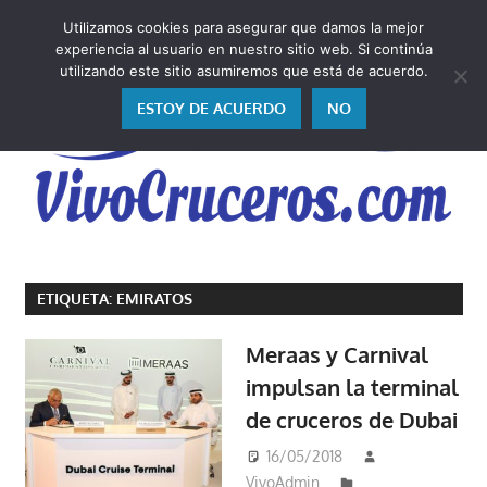
Saltar
Utilizamos cookies para asegurar que damos la mejor
al
V
experiencia al usuario en nuestro sitio web. Si continúa
contenido
utilizando este sitio asumiremos que está de acuerdo.
ESTOY DE ACUERDO
NO
Vivo
los
ETIQUETA:
EMIRATOS
cruceros
y,
Meraas y Carnival
como
impulsan la terminal
los
de cruceros de Dubai
vivo,
los
16/05/2018
cuento
VivoAdmin