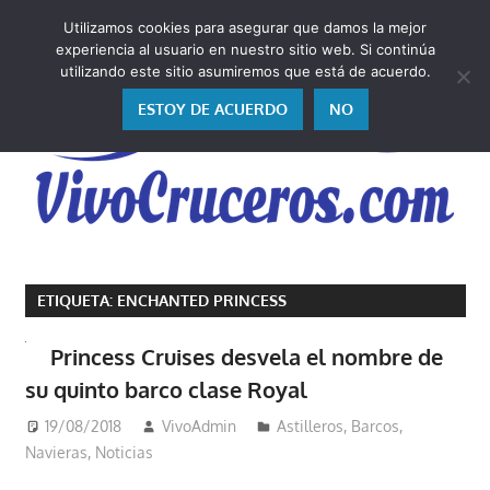
Saltar
Utilizamos cookies para asegurar que damos la mejor
al
V
experiencia al usuario en nuestro sitio web. Si continúa
contenido
utilizando este sitio asumiremos que está de acuerdo.
ESTOY DE ACUERDO
NO
Vivo
los
ETIQUETA:
ENCHANTED PRINCESS
cruceros
y,
Princess Cruises desvela el nombre de
como
su quinto barco clase Royal
los
vivo,
19/08/2018
VivoAdmin
Astilleros
,
Barcos
,
los
Navieras
,
Noticias
cuento