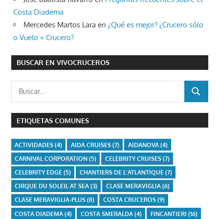
Costa Diadema
Mercedes Martos Lara
en
¿Qué es mejor? ¿Crucero sólo
o Vuelo + Crucero?
BUSCAR EN VIVOCRUCEROS
Buscar:
BUSCAR
ETIQUETAS COMUNES
ACTIVIDADES
(4)
AIDA CRUISES
(7)
AIDANOVA
(4)
CARNIVAL CORPORATION
(5)
CELEBRITY CRUISES
(7)
CELEBRITY EDGE
(5)
CHANTIERS DE L'ATLANTIQUE
(7)
CIRQUE DU SOLEIL AT SEA
(3)
CLASE MERAVIGLIA
(6)
CLASE MERAVIGLIA-PLUS
(8)
COSTA CRUCEROS
(9)
COSTA DIADEMA
(4)
COSTA SMERALDA
(4)
FINCANTIERI
(16)