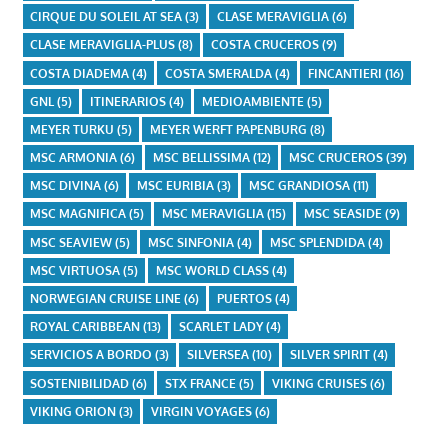
CIRQUE DU SOLEIL AT SEA
(3)
CLASE MERAVIGLIA
(6)
CLASE MERAVIGLIA-PLUS
(8)
COSTA CRUCEROS
(9)
COSTA DIADEMA
(4)
COSTA SMERALDA
(4)
FINCANTIERI
(16)
GNL
(5)
ITINERARIOS
(4)
MEDIOAMBIENTE
(5)
MEYER TURKU
(5)
MEYER WERFT PAPENBURG
(8)
MSC ARMONIA
(6)
MSC BELLISSIMA
(12)
MSC CRUCEROS
(39)
MSC DIVINA
(6)
MSC EURIBIA
(3)
MSC GRANDIOSA
(11)
MSC MAGNIFICA
(5)
MSC MERAVIGLIA
(15)
MSC SEASIDE
(9)
MSC SEAVIEW
(5)
MSC SINFONIA
(4)
MSC SPLENDIDA
(4)
MSC VIRTUOSA
(5)
MSC WORLD CLASS
(4)
NORWEGIAN CRUISE LINE
(6)
PUERTOS
(4)
ROYAL CARIBBEAN
(13)
SCARLET LADY
(4)
SERVICIOS A BORDO
(3)
SILVERSEA
(10)
SILVER SPIRIT
(4)
SOSTENIBILIDAD
(6)
STX FRANCE
(5)
VIKING CRUISES
(6)
VIKING ORION
(3)
VIRGIN VOYAGES
(6)