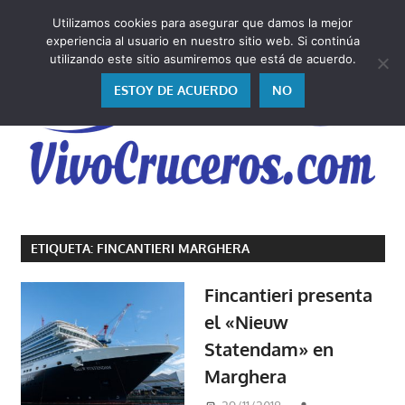
Saltar
Utilizamos cookies para asegurar que damos la mejor
al
V
experiencia al usuario en nuestro sitio web. Si continúa
contenido
utilizando este sitio asumiremos que está de acuerdo.
ESTOY DE ACUERDO
NO
Vivo
los
ETIQUETA:
FINCANTIERI MARGHERA
cruceros
y,
Fincantieri presenta
como
el «Nieuw
los
Statendam» en
vivo,
los
Marghera
cuento