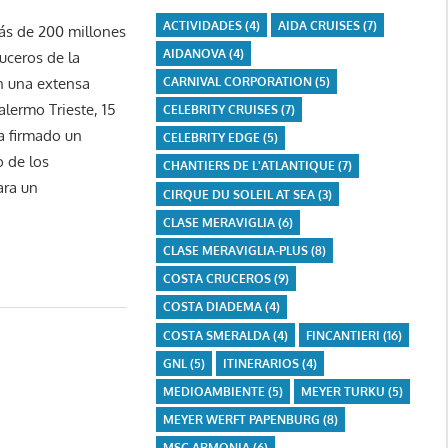
ACTIVIDADES
(4)
AIDA CRUISES
(7)
más de 200 millones
AIDANOVA
(4)
uceros de la
CARNIVAL CORPORATION
(5)
n una extensa
lermo Trieste, 15
CELEBRITY CRUISES
(7)
a firmado un
CELEBRITY EDGE
(5)
o de los
CHANTIERS DE L'ATLANTIQUE
(7)
ara un
CIRQUE DU SOLEIL AT SEA
(3)
CLASE MERAVIGLIA
(6)
CLASE MERAVIGLIA-PLUS
(8)
COSTA CRUCEROS
(9)
COSTA DIADEMA
(4)
COSTA SMERALDA
(4)
FINCANTIERI
(16)
GNL
(5)
ITINERARIOS
(4)
MEDIOAMBIENTE
(5)
MEYER TURKU
(5)
MEYER WERFT PAPENBURG
(8)
MSC ARMONIA
(6)