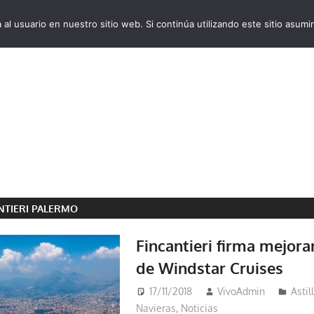
al usuario en nuestro sitio web. Si continúa utilizando este sitio asu
VivoCruceros.com
NTIERI PALERMO
Fincantieri firma mejora
de Windstar Cruises
17/11/2018
VivoAdmin
Astil
Navieras
,
Noticias