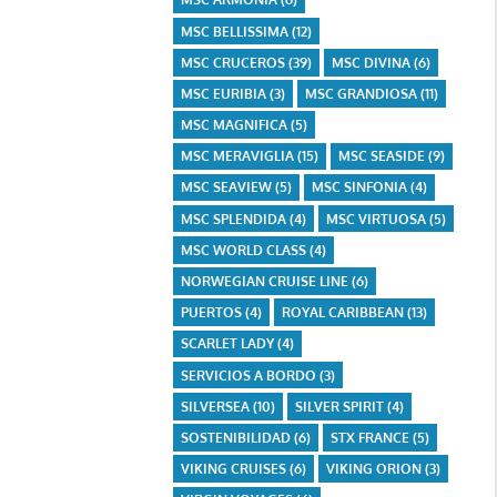
MSC BELLISSIMA
(12)
MSC CRUCEROS
(39)
MSC DIVINA
(6)
MSC EURIBIA
(3)
MSC GRANDIOSA
(11)
MSC MAGNIFICA
(5)
MSC MERAVIGLIA
(15)
MSC SEASIDE
(9)
MSC SEAVIEW
(5)
MSC SINFONIA
(4)
MSC SPLENDIDA
(4)
MSC VIRTUOSA
(5)
MSC WORLD CLASS
(4)
NORWEGIAN CRUISE LINE
(6)
PUERTOS
(4)
ROYAL CARIBBEAN
(13)
SCARLET LADY
(4)
SERVICIOS A BORDO
(3)
SILVERSEA
(10)
SILVER SPIRIT
(4)
SOSTENIBILIDAD
(6)
STX FRANCE
(5)
VIKING CRUISES
(6)
VIKING ORION
(3)