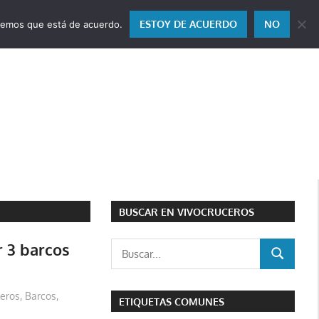
ESTOY DE ACUERDO
NO
miremos que está de acuerdo.
BUSCAR EN VIVOCRUCEROS
r 3 barcos
Buscar:
BUSCAR
leros
,
Barcos
,
ETIQUETAS COMUNES