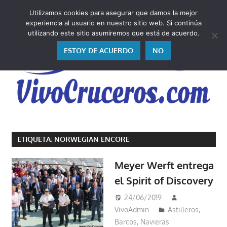
Saltar
Utilizamos cookies para asegurar que damos la mejor
al
V
experiencia al usuario en nuestro sitio web. Si continúa
contenido
utilizando este sitio asumiremos que está de acuerdo.
ESTOY DE ACUERDO
NO
Vivo
los
ETIQUETA:
NORWEGIAN ENCORE
cruceros
y,
Meyer Werft entrega
como
el Spirit of Discovery
los
vivo,
24/06/2019
los
VivoAdmin
Astilleros
,
cuento
Barcos
,
Navieras