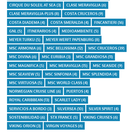
CIRQUE DU SOLEIL AT SEA
(3)
CLASE MERAVIGLIA
(6)
CLASE MERAVIGLIA-PLUS
(8)
COSTA CRUCEROS
(9)
COSTA DIADEMA
(4)
COSTA SMERALDA
(4)
FINCANTIERI
(16)
GNL
(5)
ITINERARIOS
(4)
MEDIOAMBIENTE
(5)
MEYER TURKU
(5)
MEYER WERFT PAPENBURG
(8)
MSC ARMONIA
(6)
MSC BELLISSIMA
(12)
MSC CRUCEROS
(39)
MSC DIVINA
(6)
MSC EURIBIA
(3)
MSC GRANDIOSA
(11)
MSC MAGNIFICA
(5)
MSC MERAVIGLIA
(15)
MSC SEASIDE
(9)
MSC SEAVIEW
(5)
MSC SINFONIA
(4)
MSC SPLENDIDA
(4)
MSC VIRTUOSA
(5)
MSC WORLD CLASS
(4)
NORWEGIAN CRUISE LINE
(6)
PUERTOS
(4)
ROYAL CARIBBEAN
(13)
SCARLET LADY
(4)
SERVICIOS A BORDO
(3)
SILVERSEA
(10)
SILVER SPIRIT
(4)
SOSTENIBILIDAD
(6)
STX FRANCE
(5)
VIKING CRUISES
(6)
VIKING ORION
(3)
VIRGIN VOYAGES
(6)