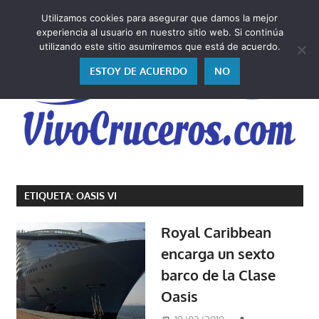
Saltar
Utilizamos cookies para asegurar que damos la mejor
al
V
experiencia al usuario en nuestro sitio web. Si continúa
contenido
utilizando este sitio asumiremos que está de acuerdo.
ESTOY DE ACUERDO
NO
Vivo
los
ETIQUETA:
OASIS VI
cruceros
y,
Royal Caribbean
como
encarga un sexto
los
barco de la Clase
vivo,
los
Oasis
cuento