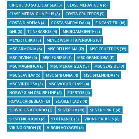
CIRQUE DU SOLEIL AT SEA
(3)
CLASE MERAVIGLIA
(6)
CLASE MERAVIGLIA-PLUS
(8)
COSTA CRUCEROS
(9)
COSTA DIADEMA
(4)
COSTA SMERALDA
(4)
FINCANTIERI
(16)
GNL
(5)
ITINERARIOS
(4)
MEDIOAMBIENTE
(5)
MEYER TURKU
(5)
MEYER WERFT PAPENBURG
(8)
MSC ARMONIA
(6)
MSC BELLISSIMA
(12)
MSC CRUCEROS
(39)
MSC DIVINA
(6)
MSC EURIBIA
(3)
MSC GRANDIOSA
(11)
MSC MAGNIFICA
(5)
MSC MERAVIGLIA
(15)
MSC SEASIDE
(9)
MSC SEAVIEW
(5)
MSC SINFONIA
(4)
MSC SPLENDIDA
(4)
MSC VIRTUOSA
(5)
MSC WORLD CLASS
(4)
NORWEGIAN CRUISE LINE
(6)
PUERTOS
(4)
ROYAL CARIBBEAN
(13)
SCARLET LADY
(4)
SERVICIOS A BORDO
(3)
SILVERSEA
(10)
SILVER SPIRIT
(4)
SOSTENIBILIDAD
(6)
STX FRANCE
(5)
VIKING CRUISES
(6)
VIKING ORION
(3)
VIRGIN VOYAGES
(6)