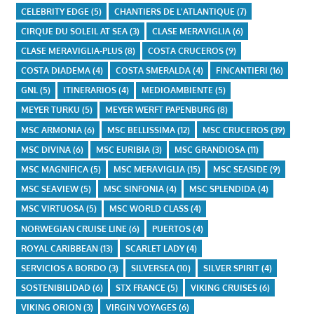
CELEBRITY EDGE
(5)
CHANTIERS DE L'ATLANTIQUE
(7)
CIRQUE DU SOLEIL AT SEA
(3)
CLASE MERAVIGLIA
(6)
CLASE MERAVIGLIA-PLUS
(8)
COSTA CRUCEROS
(9)
COSTA DIADEMA
(4)
COSTA SMERALDA
(4)
FINCANTIERI
(16)
GNL
(5)
ITINERARIOS
(4)
MEDIOAMBIENTE
(5)
MEYER TURKU
(5)
MEYER WERFT PAPENBURG
(8)
MSC ARMONIA
(6)
MSC BELLISSIMA
(12)
MSC CRUCEROS
(39)
MSC DIVINA
(6)
MSC EURIBIA
(3)
MSC GRANDIOSA
(11)
MSC MAGNIFICA
(5)
MSC MERAVIGLIA
(15)
MSC SEASIDE
(9)
MSC SEAVIEW
(5)
MSC SINFONIA
(4)
MSC SPLENDIDA
(4)
MSC VIRTUOSA
(5)
MSC WORLD CLASS
(4)
NORWEGIAN CRUISE LINE
(6)
PUERTOS
(4)
ROYAL CARIBBEAN
(13)
SCARLET LADY
(4)
SERVICIOS A BORDO
(3)
SILVERSEA
(10)
SILVER SPIRIT
(4)
SOSTENIBILIDAD
(6)
STX FRANCE
(5)
VIKING CRUISES
(6)
VIKING ORION
(3)
VIRGIN VOYAGES
(6)