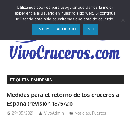
Saltar
Utilizamos cookies para asegurar que damos la mejor
al
V
experiencia al usuario en nuestro sitio web. Si continúa
contenido
utilizando este sitio asumiremos que está de acuerdo.
ESTOY DE ACUERDO
NO
Vivo
los
ETIQUETA:
PANDEMIA
cruceros
y,
Medidas para el retorno de los cruceros a
como
España (revisión 18/5/21)
los
vivo,
29/05/2021
VivoAdmin
Noticias
,
Puertos
los
cuento