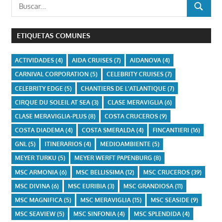
Buscar:
BUSCAR
ETIQUETAS COMUNES
ACTIVIDADES
(4)
AIDA CRUISES
(7)
AIDANOVA
(4)
CARNIVAL CORPORATION
(5)
CELEBRITY CRUISES
(7)
CELEBRITY EDGE
(5)
CHANTIERS DE L'ATLANTIQUE
(7)
CIRQUE DU SOLEIL AT SEA
(3)
CLASE MERAVIGLIA
(6)
CLASE MERAVIGLIA-PLUS
(8)
COSTA CRUCEROS
(9)
COSTA DIADEMA
(4)
COSTA SMERALDA
(4)
FINCANTIERI
(16)
GNL
(5)
ITINERARIOS
(4)
MEDIOAMBIENTE
(5)
MEYER TURKU
(5)
MEYER WERFT PAPENBURG
(8)
MSC ARMONIA
(6)
MSC BELLISSIMA
(12)
MSC CRUCEROS
(39)
MSC DIVINA
(6)
MSC EURIBIA
(3)
MSC GRANDIOSA
(11)
MSC MAGNIFICA
(5)
MSC MERAVIGLIA
(15)
MSC SEASIDE
(9)
MSC SEAVIEW
(5)
MSC SINFONIA
(4)
MSC SPLENDIDA
(4)