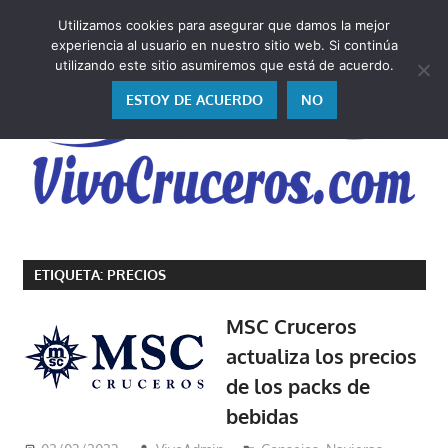
Saltar
Utilizamos cookies para asegurar que damos la mejor
al
V
experiencia al usuario en nuestro sitio web. Si continúa
contenido
utilizando este sitio asumiremos que está de acuerdo.
ESTOY DE ACUERDO
NO
Vivo
los
ETIQUETA:
PRECIOS
cruceros
y,
MSC Cruceros
como
actualiza los precios
los
de los packs de
vivo,
los
bebidas
cuento