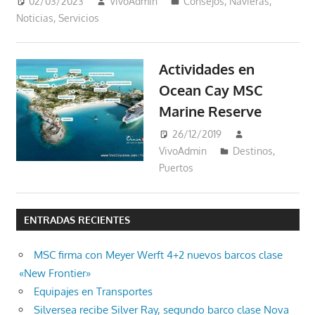
02/03/2023
VivoAdmin
Consejos
,
Navieras
,
Noticias
,
Servicios
Actividades en
Ocean Cay MSC
Marine Reserve
26/12/2019
VivoAdmin
Destinos
,
Puertos
ENTRADAS RECIENTES
MSC firma con Meyer Werft 4+2 nuevos barcos clase
«New Frontier»
Equipajes en Transportes
Silversea recibe Silver Ray, segundo barco clase Nova