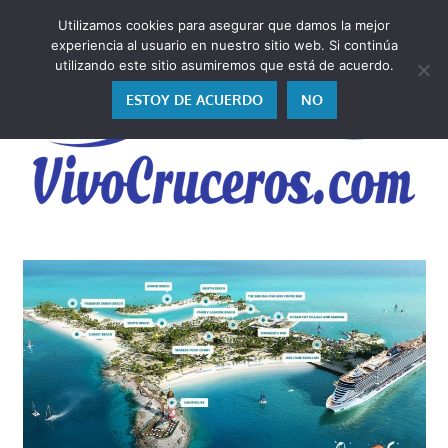
Saltar
Utilizamos cookies para asegurar que damos la mejor
al
V
experiencia al usuario en nuestro sitio web. Si continúa
contenido
utilizando este sitio asumiremos que está de acuerdo.
ESTOY DE ACUERDO
NO
Vivo
los
cruceros
y,
como
los
vivo,
los
cuento