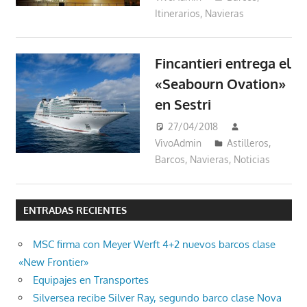
Itinerarios
,
Navieras
Fincantieri entrega el
«Seabourn Ovation»
en Sestri
27/04/2018
VivoAdmin
Astilleros
,
Barcos
,
Navieras
,
Noticias
ENTRADAS RECIENTES
MSC firma con Meyer Werft 4+2 nuevos barcos clase
«New Frontier»
Equipajes en Transportes
Silversea recibe Silver Ray, segundo barco clase Nova