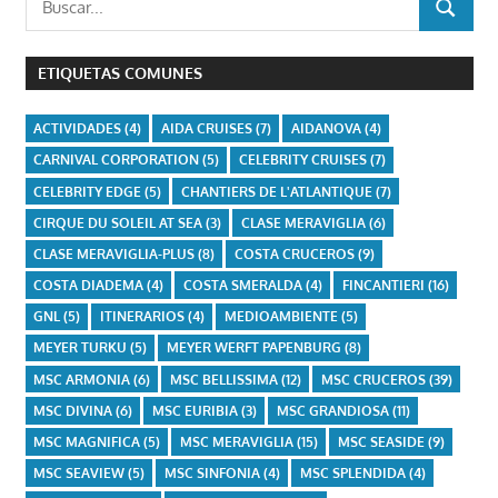
BUSCAR
ETIQUETAS COMUNES
ACTIVIDADES
(4)
AIDA CRUISES
(7)
AIDANOVA
(4)
CARNIVAL CORPORATION
(5)
CELEBRITY CRUISES
(7)
CELEBRITY EDGE
(5)
CHANTIERS DE L'ATLANTIQUE
(7)
CIRQUE DU SOLEIL AT SEA
(3)
CLASE MERAVIGLIA
(6)
CLASE MERAVIGLIA-PLUS
(8)
COSTA CRUCEROS
(9)
COSTA DIADEMA
(4)
COSTA SMERALDA
(4)
FINCANTIERI
(16)
GNL
(5)
ITINERARIOS
(4)
MEDIOAMBIENTE
(5)
MEYER TURKU
(5)
MEYER WERFT PAPENBURG
(8)
MSC ARMONIA
(6)
MSC BELLISSIMA
(12)
MSC CRUCEROS
(39)
MSC DIVINA
(6)
MSC EURIBIA
(3)
MSC GRANDIOSA
(11)
MSC MAGNIFICA
(5)
MSC MERAVIGLIA
(15)
MSC SEASIDE
(9)
MSC SEAVIEW
(5)
MSC SINFONIA
(4)
MSC SPLENDIDA
(4)