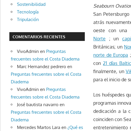
Sostenibilidad
Seabourn Ovatio
Tecnología
San Petersburgo 
Tripulación
atrás nuevament
oeste con una 
COMENTARIOS RECIENTES
Norte
; un
cap
Británicas; un
Nor
VivoAdmin
en
Preguntas
norte de Europa
;
frecuentes sobre el Costa Diadema
con
21 días Balt
Marc Hernandez pedrero
en
finalmente, un
Vi
Preguntas frecuentes sobre el Costa
para el inicio de
Diadema
VivoAdmin
en
Preguntas
Los huéspedes q
frecuentes sobre el Costa Diadema
programas innovad
José bautista navarro
en
dedicación a la c
Preguntas frecuentes sobre el Costa
coinciden con Sea
Diadema
Mercedes Martos Lara
en
¿Qué es
entretenimiento 