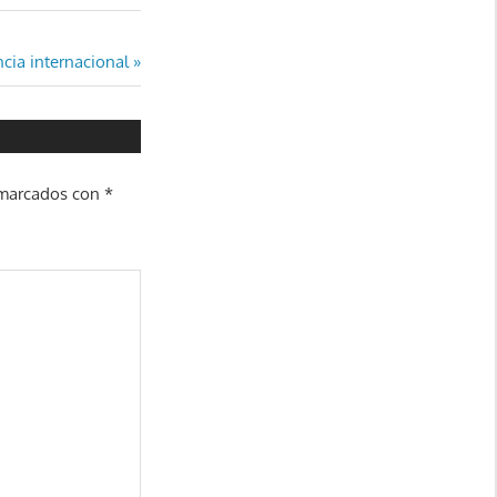
cia internacional
 marcados con
*