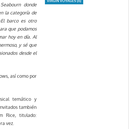
VIRGIN VOYAGES
(6)
 Seabourn donde
n la categoría de
«El barco es otro
 para que podamos
mar hoy en día. Al
ermoso, y sé que
esionados desde el
ows, así como por
sical temático y
invitados también
 Rice, titulado:
ra vez.