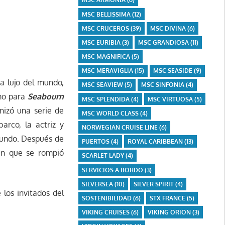
MSC BELLISSIMA
(12)
MSC CRUCEROS
(39)
MSC DIVINA
(6)
MSC EURIBIA
(3)
MSC GRANDIOSA
(11)
MSC MAGNIFICA
(5)
MSC MERAVIGLIA
(15)
MSC SEASIDE
(9)
ra lujo del mundo,
MSC SEAVIEW
(5)
MSC SINFONIA
(4)
mo para
Seabourn
MSC SPLENDIDA
(4)
MSC VIRTUOSA
(5)
nizó una serie de
MSC WORLD CLASS
(4)
arco, la actriz y
NORWEGIAN CRUISE LINE
(6)
mundo. Después de
PUERTOS
(4)
ROYAL CARIBBEAN
(13)
pán que se rompió
SCARLET LADY
(4)
SERVICIOS A BORDO
(3)
SILVERSEA
(10)
SILVER SPIRIT
(4)
los invitados del
SOSTENIBILIDAD
(6)
STX FRANCE
(5)
VIKING CRUISES
(6)
VIKING ORION
(3)