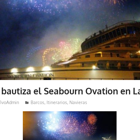
bautiza el Seabourn Ovation en L
VivoAdmin
Barcos
,
Itinerarios
,
Navieras