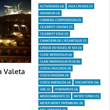
ACTIVIDADES
(4)
AIDA CRUISES
(7)
AIDANOVA
(4)
CARNIVAL CORPORATION
(5)
CELEBRITY CRUISES
(7)
CELEBRITY EDGE
(5)
CHANTIERS DE L'ATLANTIQUE
(7)
CIRQUE DU SOLEIL AT SEA
(3)
CLASE MERAVIGLIA
(6)
CLASE MERAVIGLIA-PLUS
(8)
COSTA CRUCEROS
(9)
a Valeta
COSTA DIADEMA
(4)
COSTA SMERALDA
(4)
FINCANTIERI
(16)
GNL
(5)
ITINERARIOS
(4)
MEDIOAMBIENTE
(5)
MEYER TURKU
(5)
MEYER WERFT PAPENBURG
(8)
MSC ARMONIA
(6)