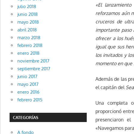
«El lanzamient
julio 2018
reforzamos aún m
junio 2018
cruceros de ultra
mayo 2018
importante paso 
abril 2018
marzo 2018
ofrecer a los hué
febrero 2018
igual que sus he
enero 2018
los invitados y l
noviembre 2017
momento en que s
septiembre 2017
junio 2017
Además de las pre
mayo 2017
el capitán del
Sea
enero 2016
febrero 2015
Una completa or
proporcionó entre
CATEGORÍAS
presenciaron el
«Navegamos para v
A fondo