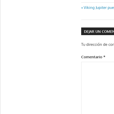
Navegaci
Entrada
Viking Jupiter pu
anterior:
de
entradas
DEJAR UN COME
Tu dirección de cor
Comentario
*