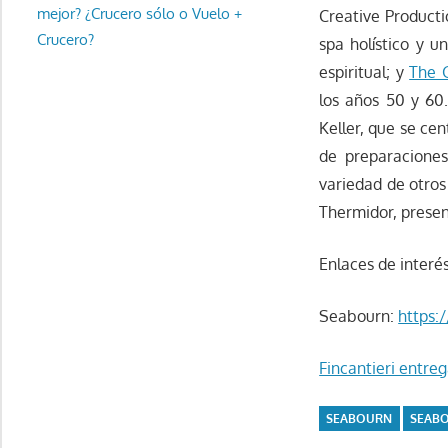
mejor? ¿Crucero sólo o Vuelo +
Creative Product
Crucero?
spa holístico y u
espiritual; y
The G
los años 50 y 60.
Keller, que se ce
de preparacione
variedad de otros
Thermidor, presen
Enlaces de interés
Seabourn:
https:
Fincantieri entre
SEABOURN
SEAB