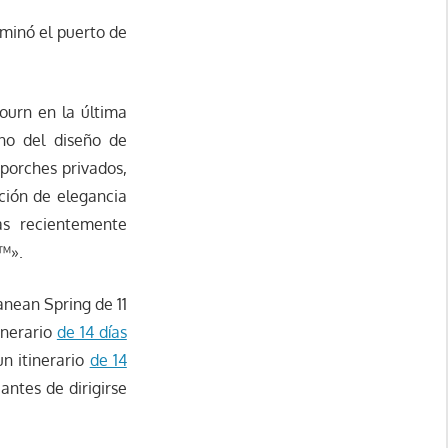
uminó el puerto de
bourn en la última
no del diseño de
 porches privados,
ción de elegancia
as recientemente
 ™».
anean Spring de 11
inerario
de 14 días
un itinerario
de 14
antes de dirigirse