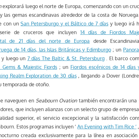
n
explorará luego el norte de Europa, comenzando con un cruce
y las gemas escandinavas alrededor de la costa de Noruega.
e con un
San Petersburgo y el Báltico de 7 días
y luego irá h
serie de cruceros que incluyen
14 días de Fiordos Maj
ital de 21 días del norte de Europa
desde Escandinavia
uega de 14 días, las Islas Británicas y Edimburgo
; un
Panora
 y luego un
7 días The Baltic & St.
Petersburg
. El barco com
ic Gems & Majestic Fjords
; un
Fiordos escénicos de 14 días
king Realm Exploration de 30 días
, llegando a Dover (Londres
 su temporada de otoño.
ue naveguen en
Seabourn Ovation
también encontrarán una s
ores, que incluyen alianzas con un selecto grupo de empresa
alidad superior, el servicio excepcional y la satisfacción con
bourn. Estos programas incluyen ‘
An Evening with Tim Rice
‘
,
nocturno creada exclusivamente para la línea en asociación