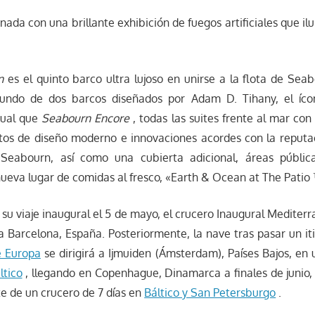
nada con una brillante exhibición de fuegos artificiales que il
n
es el quinto barco ultra lujoso en unirse a la flota de Sea
gundo de dos barcos diseñados por Adam D. Tihany, el íco
igual que
Seabourn Encore
, todas las suites frente al mar con
tos de diseño moderno e innovaciones acordes con la reputa
Seabourn, así como una cubierta adicional, áreas públic
ueva lugar de comidas al fresco, «Earth & Ocean at The Patio
 su viaje inaugural el 5 de mayo, el crucero Inaugural Mediterr
a Barcelona, ​​España. Posteriormente, la nave tras pasar un it
e Europa
se dirigirá a Ijmuiden (Ámsterdam), Países Bajos, en 
ltico
, llegando en Copenhague, Dinamarca a finales de junio, 
e de un crucero de 7 días en
Báltico y San Petersburgo
.