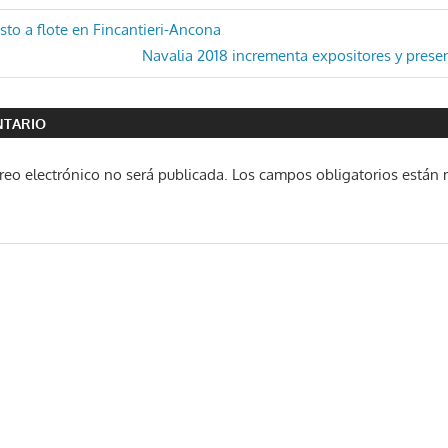
ón
esto a flote en Fincantieri-Ancona
Entrada
Navalia 2018 incrementa expositores y presen
siguiente:
NTARIO
reo electrónico no será publicada.
Los campos obligatorios están