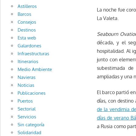
Astilleros
La noche fue coro
Barcos
La Valeta.
Consejos
Destinos
Seabourn Ovatio
Esta web
década, y el se
Galardones
hospitalidad. Al 
Infraestructuras
junto con elemen
Itinerarios
subestimada de 
Medio Ambiente
ampliadas y una n
Navieras
Noticias
El barco partió en
Publicaciones
días, con destino 
Puertos
Sectorial
de la vendimia d
Servicios
días de verano Bá
Sin categoría
a Rusia como part
Solidaridad