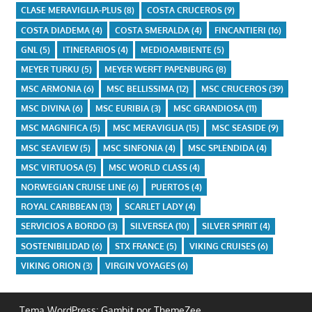
CLASE MERAVIGLIA-PLUS
(8)
COSTA CRUCEROS
(9)
COSTA DIADEMA
(4)
COSTA SMERALDA
(4)
FINCANTIERI
(16)
GNL
(5)
ITINERARIOS
(4)
MEDIOAMBIENTE
(5)
MEYER TURKU
(5)
MEYER WERFT PAPENBURG
(8)
MSC ARMONIA
(6)
MSC BELLISSIMA
(12)
MSC CRUCEROS
(39)
MSC DIVINA
(6)
MSC EURIBIA
(3)
MSC GRANDIOSA
(11)
MSC MAGNIFICA
(5)
MSC MERAVIGLIA
(15)
MSC SEASIDE
(9)
MSC SEAVIEW
(5)
MSC SINFONIA
(4)
MSC SPLENDIDA
(4)
MSC VIRTUOSA
(5)
MSC WORLD CLASS
(4)
NORWEGIAN CRUISE LINE
(6)
PUERTOS
(4)
ROYAL CARIBBEAN
(13)
SCARLET LADY
(4)
SERVICIOS A BORDO
(3)
SILVERSEA
(10)
SILVER SPIRIT
(4)
SOSTENIBILIDAD
(6)
STX FRANCE
(5)
VIKING CRUISES
(6)
VIKING ORION
(3)
VIRGIN VOYAGES
(6)
Tema WordPress: Gambit por ThemeZee.