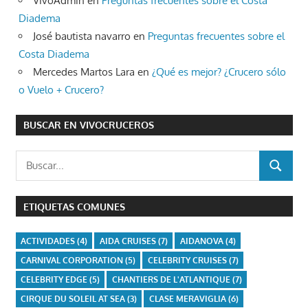
VivoAdmin
en
Preguntas frecuentes sobre el Costa
Diadema
José bautista navarro
en
Preguntas frecuentes sobre el
Costa Diadema
Mercedes Martos Lara
en
¿Qué es mejor? ¿Crucero sólo
o Vuelo + Crucero?
BUSCAR EN VIVOCRUCEROS
Buscar:
BUSCAR
ETIQUETAS COMUNES
ACTIVIDADES
(4)
AIDA CRUISES
(7)
AIDANOVA
(4)
CARNIVAL CORPORATION
(5)
CELEBRITY CRUISES
(7)
CELEBRITY EDGE
(5)
CHANTIERS DE L'ATLANTIQUE
(7)
CIRQUE DU SOLEIL AT SEA
(3)
CLASE MERAVIGLIA
(6)