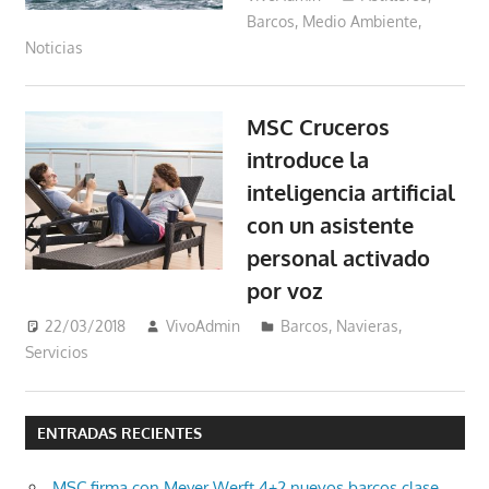
Barcos
,
Medio Ambiente
,
Noticias
MSC Cruceros
introduce la
inteligencia artificial
con un asistente
personal activado
por voz
22/03/2018
VivoAdmin
Barcos
,
Navieras
,
Servicios
ENTRADAS RECIENTES
MSC firma con Meyer Werft 4+2 nuevos barcos clase