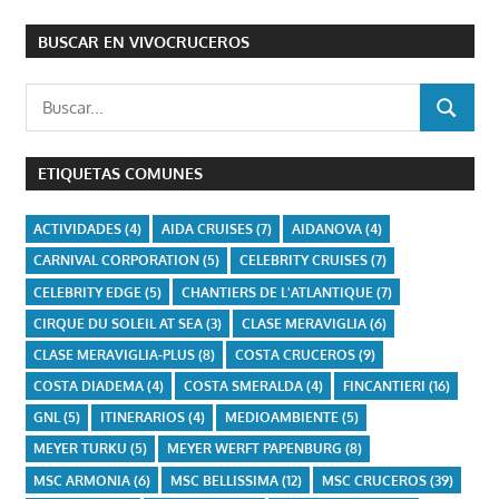
BUSCAR EN VIVOCRUCEROS
Buscar:
BUSCAR
ETIQUETAS COMUNES
ACTIVIDADES
(4)
AIDA CRUISES
(7)
AIDANOVA
(4)
CARNIVAL CORPORATION
(5)
CELEBRITY CRUISES
(7)
CELEBRITY EDGE
(5)
CHANTIERS DE L'ATLANTIQUE
(7)
CIRQUE DU SOLEIL AT SEA
(3)
CLASE MERAVIGLIA
(6)
CLASE MERAVIGLIA-PLUS
(8)
COSTA CRUCEROS
(9)
COSTA DIADEMA
(4)
COSTA SMERALDA
(4)
FINCANTIERI
(16)
GNL
(5)
ITINERARIOS
(4)
MEDIOAMBIENTE
(5)
MEYER TURKU
(5)
MEYER WERFT PAPENBURG
(8)
MSC ARMONIA
(6)
MSC BELLISSIMA
(12)
MSC CRUCEROS
(39)