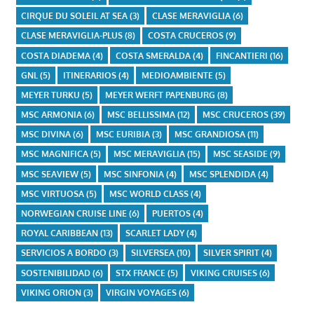
CIRQUE DU SOLEIL AT SEA
(3)
CLASE MERAVIGLIA
(6)
CLASE MERAVIGLIA-PLUS
(8)
COSTA CRUCEROS
(9)
COSTA DIADEMA
(4)
COSTA SMERALDA
(4)
FINCANTIERI
(16)
GNL
(5)
ITINERARIOS
(4)
MEDIOAMBIENTE
(5)
MEYER TURKU
(5)
MEYER WERFT PAPENBURG
(8)
MSC ARMONIA
(6)
MSC BELLISSIMA
(12)
MSC CRUCEROS
(39)
MSC DIVINA
(6)
MSC EURIBIA
(3)
MSC GRANDIOSA
(11)
MSC MAGNIFICA
(5)
MSC MERAVIGLIA
(15)
MSC SEASIDE
(9)
MSC SEAVIEW
(5)
MSC SINFONIA
(4)
MSC SPLENDIDA
(4)
MSC VIRTUOSA
(5)
MSC WORLD CLASS
(4)
NORWEGIAN CRUISE LINE
(6)
PUERTOS
(4)
ROYAL CARIBBEAN
(13)
SCARLET LADY
(4)
SERVICIOS A BORDO
(3)
SILVERSEA
(10)
SILVER SPIRIT
(4)
SOSTENIBILIDAD
(6)
STX FRANCE
(5)
VIKING CRUISES
(6)
VIKING ORION
(3)
VIRGIN VOYAGES
(6)