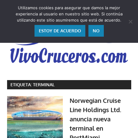
Saltar
Utilizamos cookies para asegurar que damos la mejor
al
V
experiencia al usuario en nuestro sitio web. Si continúa
contenido
utilizando este sitio asumiremos que está de acuerdo.
ESTOY DE ACUERDO
NO
Vivo
los
ETIQUETA:
TERMINAL
cruceros
y,
Norwegian Cruise
como
Line Holdings Ltd.
los
anuncia nueva
vivo,
los
terminal en
cuento
PortMiami