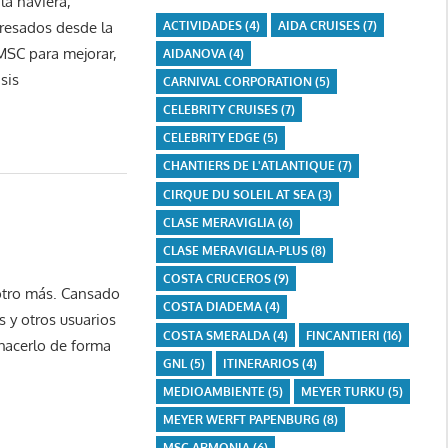
la naviera,
ACTIVIDADES
(4)
AIDA CRUISES
(7)
eresados desde la
 MSC para mejorar,
AIDANOVA
(4)
sis
CARNIVAL CORPORATION
(5)
CELEBRITY CRUISES
(7)
CELEBRITY EDGE
(5)
CHANTIERS DE L'ATLANTIQUE
(7)
CIRQUE DU SOLEIL AT SEA
(3)
CLASE MERAVIGLIA
(6)
CLASE MERAVIGLIA-PLUS
(8)
COSTA CRUCEROS
(9)
 otro más. Cansado
COSTA DIADEMA
(4)
 y otros usuarios
COSTA SMERALDA
(4)
FINCANTIERI
(16)
 hacerlo de forma
GNL
(5)
ITINERARIOS
(4)
MEDIOAMBIENTE
(5)
MEYER TURKU
(5)
MEYER WERFT PAPENBURG
(8)
MSC ARMONIA
(6)