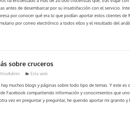
os ha encuestado a más de 20.000 cruceristas que, tras viajar con 
nas antes de desembarcar por su insatisfacción con el servicio. Int
presa por conocer qué era lo que podían aportar estos clientes de
mulario por correo electrónico a todos ellos y el resultado del análi
ás sobre cruceros
VivoAdmin
Esta web
ía hay muchos blogs y páginas sobre todo tipo de temas. Y este es
 de Facebook compartiendo información y conocimientos que unos
tra vez en preguntar y preguntar, he querido aportar mi granito y