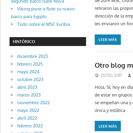
de 2019 MSC Crucer
segundo barco clase Nova
retiraron las propi
Viking pone a flote su nuevo
dirección de la em
barco para Egipto
les enviaron un for
Todo sobre el MSC Euribia
LEER MÁS
HISTÓRICO
diciembre 2025
Otro blog m
febrero 2025
mayo 2024
20/05/2017
octubre 2023
Hola, Sí, hoy en d
abril 2023
de estar en grupos
marzo 2023
se empeñan una y o
noviembre 2022
única y estática
mayo 2022
abril 2022
febrero 2022
LEER MÁS