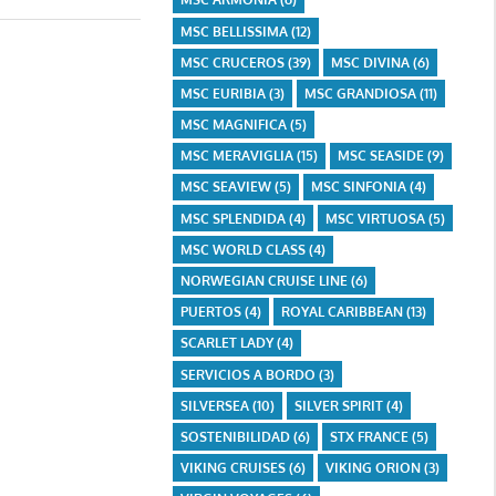
MSC BELLISSIMA
(12)
MSC CRUCEROS
(39)
MSC DIVINA
(6)
MSC EURIBIA
(3)
MSC GRANDIOSA
(11)
MSC MAGNIFICA
(5)
MSC MERAVIGLIA
(15)
MSC SEASIDE
(9)
MSC SEAVIEW
(5)
MSC SINFONIA
(4)
MSC SPLENDIDA
(4)
MSC VIRTUOSA
(5)
MSC WORLD CLASS
(4)
NORWEGIAN CRUISE LINE
(6)
PUERTOS
(4)
ROYAL CARIBBEAN
(13)
SCARLET LADY
(4)
SERVICIOS A BORDO
(3)
SILVERSEA
(10)
SILVER SPIRIT
(4)
SOSTENIBILIDAD
(6)
STX FRANCE
(5)
VIKING CRUISES
(6)
VIKING ORION
(3)