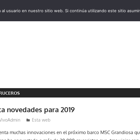
al usuario en nuestro sitio web. Si continúa utilizando este sitio asu
VivoCruceros.com
CRUCEROS
a novedades para 2019
VivoAdmin
Esta web
nta muchas innovaciones en el próximo barco MSC Grandiosa que 