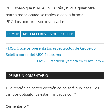
PD: Espero que ni MSC, ni L’Oréal, ni cualquier otra
marca mencionada se moleste con la broma.
PD2: Los nombres son inventados
HUMOR
MSC CRUCEROS
VIVOCRUCEROS
Navegación
Entrada
MSC Cruceros presenta los espectáculos de Cirque du
anterior:
Soleil a bordo del MSC Bellissima
de
Entrada
El MSC Grandiosa ya flota en el astillero
entradas
siguiente:
DEJAR UN COMENTARIO
Tu dirección de correo electrónico no será publicada.
Los
campos obligatorios están marcados con
*
Comentario
*