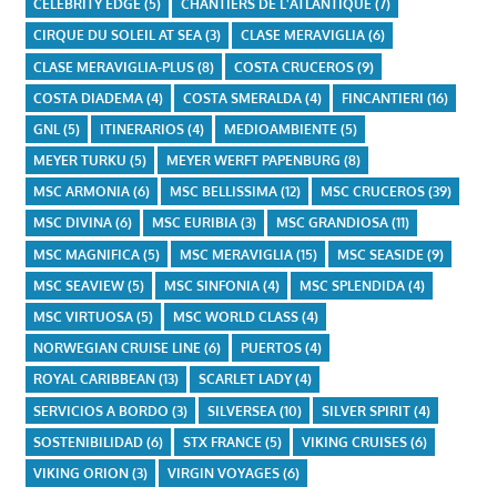
CELEBRITY EDGE
(5)
CHANTIERS DE L'ATLANTIQUE
(7)
CIRQUE DU SOLEIL AT SEA
(3)
CLASE MERAVIGLIA
(6)
CLASE MERAVIGLIA-PLUS
(8)
COSTA CRUCEROS
(9)
COSTA DIADEMA
(4)
COSTA SMERALDA
(4)
FINCANTIERI
(16)
GNL
(5)
ITINERARIOS
(4)
MEDIOAMBIENTE
(5)
MEYER TURKU
(5)
MEYER WERFT PAPENBURG
(8)
MSC ARMONIA
(6)
MSC BELLISSIMA
(12)
MSC CRUCEROS
(39)
MSC DIVINA
(6)
MSC EURIBIA
(3)
MSC GRANDIOSA
(11)
MSC MAGNIFICA
(5)
MSC MERAVIGLIA
(15)
MSC SEASIDE
(9)
MSC SEAVIEW
(5)
MSC SINFONIA
(4)
MSC SPLENDIDA
(4)
MSC VIRTUOSA
(5)
MSC WORLD CLASS
(4)
NORWEGIAN CRUISE LINE
(6)
PUERTOS
(4)
ROYAL CARIBBEAN
(13)
SCARLET LADY
(4)
SERVICIOS A BORDO
(3)
SILVERSEA
(10)
SILVER SPIRIT
(4)
SOSTENIBILIDAD
(6)
STX FRANCE
(5)
VIKING CRUISES
(6)
VIKING ORION
(3)
VIRGIN VOYAGES
(6)