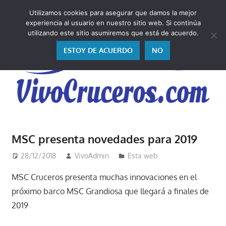
Saltar
Utilizamos cookies para asegurar que damos la mejor
al
V
experiencia al usuario en nuestro sitio web. Si continúa
contenido
utilizando este sitio asumiremos que está de acuerdo.
ESTOY DE ACUERDO
NO
Vivo
los
MSC presenta novedades para 2019
cruceros
y,
28/12/2018
VivoAdmin
Esta web
como
MSC Cruceros presenta muchas innovaciones en el
los
próximo barco MSC Grandiosa que llegará a finales de
vivo,
2019
los
cuento