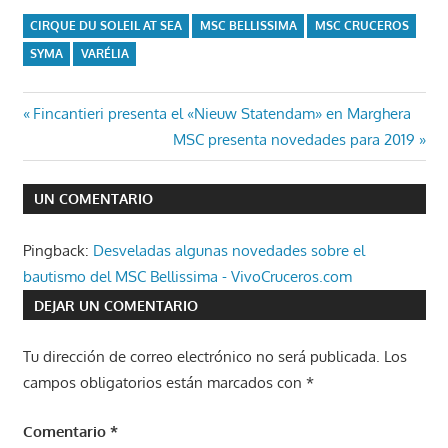
CIRQUE DU SOLEIL AT SEA
MSC BELLISSIMA
MSC CRUCEROS
SYMA
VARÉLIA
Navegación
Entrada
Fincantieri presenta el «Nieuw Statendam» en Marghera
anterior:
Entrada
MSC presenta novedades para 2019
de
siguiente:
entradas
UN COMENTARIO
Pingback:
Desveladas algunas novedades sobre el
bautismo del MSC Bellissima - VivoCruceros.com
DEJAR UN COMENTARIO
Tu dirección de correo electrónico no será publicada.
Los
campos obligatorios están marcados con
*
Comentario
*