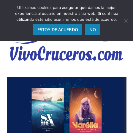
Saltar
Utilizamos cookies para asegurar que damos la mejor
al
V
experiencia al usuario en nuestro sitio web. Si continúa
contenido
utilizando este sitio asumiremos que está de acuerdo.
ESTOY DE ACUERDO
NO
Vivo
los
cruceros
y,
como
los
vivo,
los
cuento