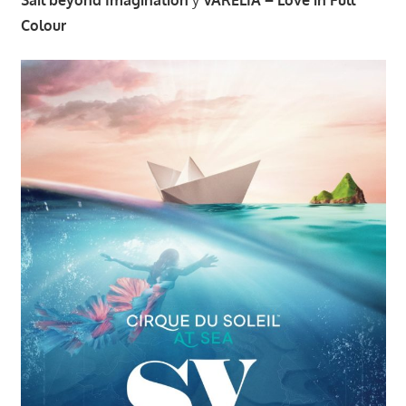
Sail beyond Imagination
y
VARÉLIA – Love in Full
Colour