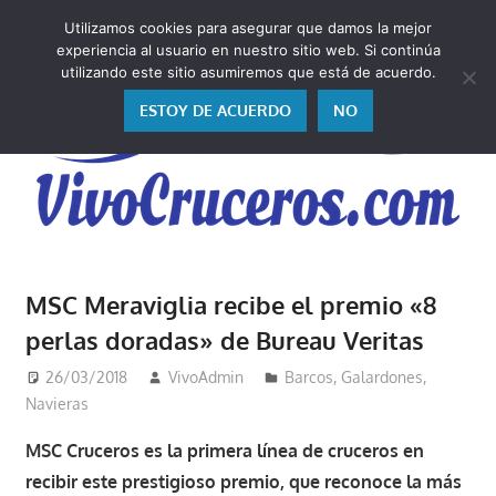
Saltar
Utilizamos cookies para asegurar que damos la mejor
al
V
experiencia al usuario en nuestro sitio web. Si continúa
contenido
utilizando este sitio asumiremos que está de acuerdo.
ESTOY DE ACUERDO
NO
Vivo
los
MSC Meraviglia recibe el premio «8
cruceros
perlas doradas» de Bureau Veritas
y,
como
26/03/2018
VivoAdmin
Barcos
,
Galardones
,
los
Navieras
vivo,
MSC Cruceros es la primera línea de cruceros en
los
recibir este prestigioso premio, que reconoce la más
cuento