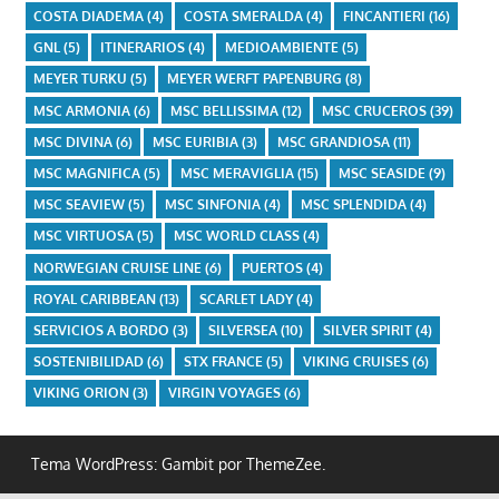
COSTA DIADEMA
(4)
COSTA SMERALDA
(4)
FINCANTIERI
(16)
GNL
(5)
ITINERARIOS
(4)
MEDIOAMBIENTE
(5)
MEYER TURKU
(5)
MEYER WERFT PAPENBURG
(8)
MSC ARMONIA
(6)
MSC BELLISSIMA
(12)
MSC CRUCEROS
(39)
MSC DIVINA
(6)
MSC EURIBIA
(3)
MSC GRANDIOSA
(11)
MSC MAGNIFICA
(5)
MSC MERAVIGLIA
(15)
MSC SEASIDE
(9)
MSC SEAVIEW
(5)
MSC SINFONIA
(4)
MSC SPLENDIDA
(4)
MSC VIRTUOSA
(5)
MSC WORLD CLASS
(4)
NORWEGIAN CRUISE LINE
(6)
PUERTOS
(4)
ROYAL CARIBBEAN
(13)
SCARLET LADY
(4)
SERVICIOS A BORDO
(3)
SILVERSEA
(10)
SILVER SPIRIT
(4)
SOSTENIBILIDAD
(6)
STX FRANCE
(5)
VIKING CRUISES
(6)
VIKING ORION
(3)
VIRGIN VOYAGES
(6)
Tema WordPress: Gambit por ThemeZee.