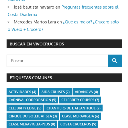
José bautista navarro
en
Preguntas frecuentes sobre el
Costa Diadema
Mercedes Martos Lara
en
¿Qué es mejor? ¿Crucero sólo
o Vuelo + Crucero?
BUSCAR EN VIVOCRUCEROS
Buscar:
BUSCAR
ETIQUETAS COMUNES
ACTIVIDADES
(4)
AIDA CRUISES
(7)
AIDANOVA
(4)
CARNIVAL CORPORATION
(5)
CELEBRITY CRUISES
(7)
CELEBRITY EDGE
(5)
CHANTIERS DE L'ATLANTIQUE
(7)
CIRQUE DU SOLEIL AT SEA
(3)
CLASE MERAVIGLIA
(6)
CLASE MERAVIGLIA-PLUS
(8)
COSTA CRUCEROS
(9)