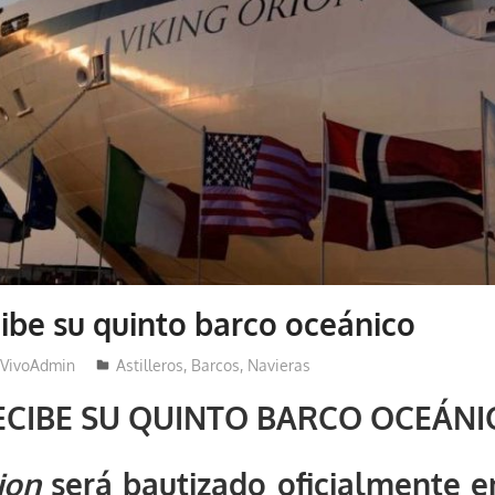
cibe su quinto barco oceánico
VivoAdmin
Astilleros
,
Barcos
,
Navieras
ECIBE SU QUINTO BARCO OCEÁNI
ion
será bautizado oficialmente e