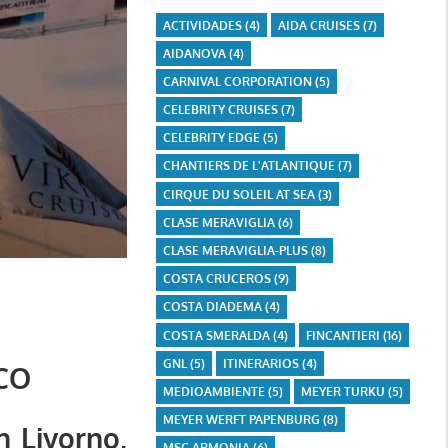
ACTIVIDADES
(4)
AIDA CRUISES
(7)
AIDANOVA
(4)
CARNIVAL CORPORATION
(5)
CELEBRITY CRUISES
(7)
CELEBRITY EDGE
(5)
CHANTIERS DE L'ATLANTIQUE
(7)
CIRQUE DU SOLEIL AT SEA
(3)
CLASE MERAVIGLIA
(6)
CLASE MERAVIGLIA-PLUS
(8)
COSTA CRUCEROS
(9)
COSTA DIADEMA
(4)
COSTA SMERALDA
(4)
FINCANTIERI
(16)
GNL
(5)
ITINERARIOS
(4)
CO
MEDIOAMBIENTE
(5)
MEYER TURKU
(5)
MEYER WERFT PAPENBURG
(8)
n Livorno,
MSC ARMONIA
(6)