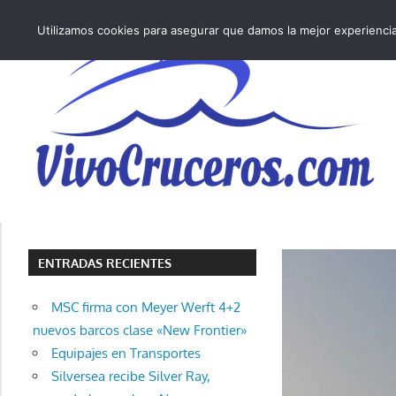
Saltar
Utilizamos cookies para asegurar que damos la mejor experiencia 
al
contenido
Vivo
los
cruceros
ENTRADAS RECIENTES
y,
como
MSC firma con Meyer Werft 4+2
los
nuevos barcos clase «New Frontier»
vivo,
Equipajes en Transportes
los
Silversea recibe Silver Ray,
cuento