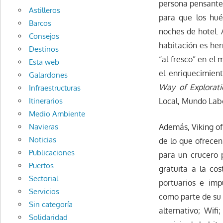
persona pensante”
Astilleros
para que los hu
Barcos
noches de hotel.
Consejos
habitación es her
Destinos
“al fresco” en el
Esta web
el enriquecimient
Galardones
Way of Explorati
Infraestructuras
Local, Mundo Labo
Itinerarios
Medio Ambiente
Además, Viking of
Navieras
Noticias
de lo que ofrecen
Publicaciones
para un crucero 
Puertos
gratuita a la co
Sectorial
portuarios e im
Servicios
como parte de su 
Sin categoría
alternativo; Wifi
Solidaridad