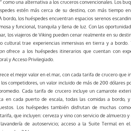
 como una alternativa a los cruceros convencionales. Los bu
éspedes estén más cerca de su destino, con más tiempo en
 A bordo, los huéspedes encuentran espacios serenos escandi
mosa y funcional, tranquila y llena de luz. Con las oportunid
 mar, los viajeros de Viking pueden cenar realmente en su dest
o cultural trae experiencias inmersivas en tierra y a bordo.
on
ofrece a los huéspedes itinerarios que cuentan con exp
ral y Acceso Privilegiado.
rece el mejor valor en el mar, con cada tarifa de crucero que
 los competidores, un valor incluido de más de 200 dólares p
promedio. Cada tarifa de crucero incluye un camarote exteri
sta en cada puerto de escala, todas las comidas a bordo, y
puestos. Los huéspedes también disfrutan de muchas comod
tarifa, que incluyen: cerveza y vino con servicio de almuerzo y
; lavandería de autoservicio; acceso a la Suite Termal en el