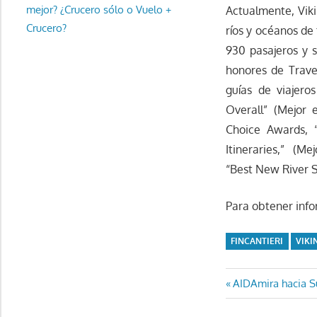
mejor? ¿Crucero sólo o Vuelo +
Actualmente, Vik
Crucero?
ríos y océanos de
930 pasajeros y 
honores de Travel
guías de viajero
Overall” (Mejor
Choice Awards, “
Itineraries,” (Me
“Best New River Sh
Para obtener info
FINCANTIERI
VIKI
Navegaci
Entrada
AIDAmira hacia S
anterior:
de