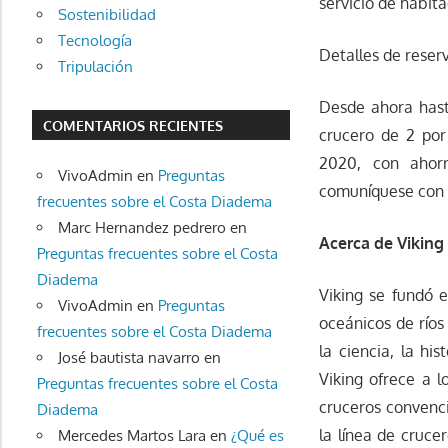
servicio de habita
Sostenibilidad
Tecnología
Detalles de reser
Tripulación
Desde ahora hasta
COMENTARIOS RECIENTES
crucero de 2 por 
2020, con ahorr
VivoAdmin
en
Preguntas
comuníquese con u
frecuentes sobre el Costa Diadema
Marc Hernandez pedrero
en
Acerca de Viking
Preguntas frecuentes sobre el Costa
Diadema
Viking se fundó 
VivoAdmin
en
Preguntas
oceánicos de ríos
frecuentes sobre el Costa Diadema
la ciencia, la hi
José bautista navarro
en
Viking ofrece a 
Preguntas frecuentes sobre el Costa
cruceros convenci
Diadema
la línea de cruce
Mercedes Martos Lara
en
¿Qué es