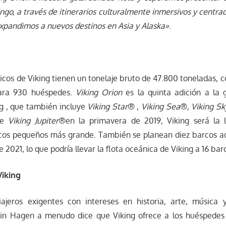
ngo, a través de itinerarios culturalmente inmersivos y centrad
xpandimos a nuevos destinos en Asia y Alaska»
.
cos de Viking tienen un tonelaje bruto de 47.800 toneladas, 
ara 930 huéspedes.
Viking Orion
es la quinta adición a la 
g , que también incluye
Viking Star
® ,
Viking Sea
®,
Viking Sk
de
Viking Jupiter
®en la primavera de 2019, Viking será la 
cos pequeños más grande. También se planean diez barcos ad
e 2021, lo que podría llevar la flota oceánica de Viking a 16 bar
Viking
ajeros exigentes con intereses en historia, arte, música 
ein Hagen a menudo dice que Viking ofrece a los huéspedes 