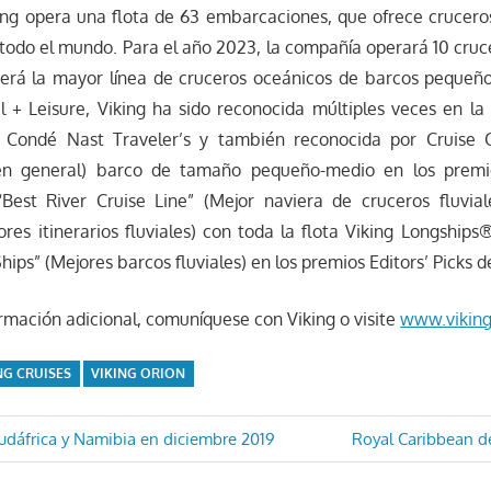
ing opera una flota de 63 embarcaciones, que ofrece crucer
 todo el mundo. Para el año 2023, la compañía operará 10 cru
será la mayor línea de cruceros oceánicos de barcos pequeñ
 + Leisure, Viking ha sido reconocida múltiples veces en la 
s Condé Nast Traveler’s y también reconocida por Cruise 
 en general) barco de tamaño pequeño-medio en los premio
Best River Cruise Line” (Mejor naviera de cruceros fluvial
jores itinerarios fluviales) con toda la flota Viking Longsh
ips” (Mejores barcos fluviales) en los premios Editors’ Picks 
rmación adicional, comuníquese con Viking o visite
www.viking
NG CRUISES
VIKING ORION
ón
Entrada
udáfrica y Namibia en diciembre 2019
Royal Caribbean de
siguiente: