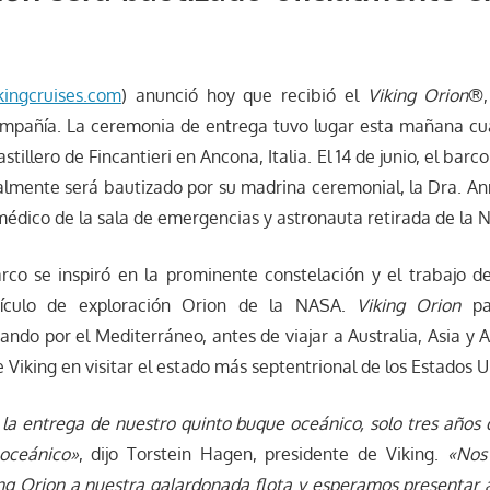
ingcruises.com
) anunció hoy que recibió el
Viking Orion
®,
ompañía. La ceremonia de entrega tuvo lugar esta mañana cu
tillero de Fincantieri en Ancona, Italia. El 14 de junio, el barco
cialmente será bautizado por su madrina ceremonial, la Dra. An
édico de la sala de emergencias y astronauta retirada de la 
co se inspiró en la prominente constelación y el trabajo del
ículo de exploración Orion de la NASA.
Viking Orion
pa
do por el Mediterráneo, antes de viajar a Australia, Asia y 
 Viking en visitar el estado más septentrional de los Estados U
a entrega de nuestro quinto buque oceánico, solo tres años 
oceánico»
, dijo Torstein Hagen, presidente de Viking.
«Nos
ng Orion a nuestra galardonada flota y esperamos presentar a