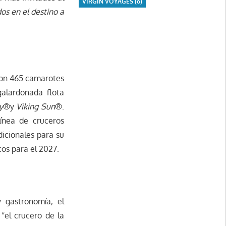
VIRGIN VOYAGES
(6)
os en el destino a
con 465 camarotes
galardonada flota
y
®y
Viking Sun
®.
línea de cruceros
icionales para su
cos para el 2027.
y gastronomía, el
“el crucero de la