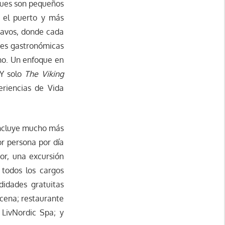
ques son pequeños
 el puerto y más
navos, donde cada
ades gastronómicas
ino. Un enfoque en
 Y solo
The Viking
eriencias de Vida
 incluye mucho más
or persona por día
or, una excursión
 todos los cargos
idades gratuitas
 cena; restaurante
 LivNordic Spa; y