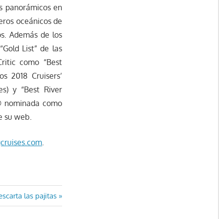
os panorámicos en
ceros oceánicos de
os. Además de los
“Gold List” de las
Critic como “Best
s 2018 Cruisers’
es) y “Best River
ips® nominada como
de su web.
cruises.com
.
scarta las pajitas