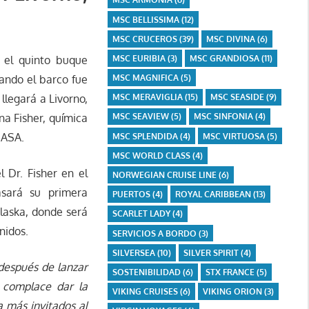
MSC BELLISSIMA
(12)
MSC CRUCEROS
(39)
MSC DIVINA
(6)
 el quinto buque
MSC EURIBIA
(3)
MSC GRANDIOSA
(11)
ando el barco fue
MSC MAGNIFICA
(5)
 llegará a Livorno,
MSC MERAVIGLIA
(15)
MSC SEASIDE
(9)
na Fisher, química
MSC SEAVIEW
(5)
MSC SINFONIA
(4)
NASA.
MSC SPLENDIDA
(4)
MSC VIRTUOSA
(5)
MSC WORLD CLASS
(4)
 Dr. Fisher en el
NORWEGIAN CRUISE LINE
(6)
sará su primera
PUERTOS
(4)
ROYAL CARIBBEAN
(13)
Alaska, donde será
SCARLET LADY
(4)
nidos.
SERVICIOS A BORDO
(3)
SILVERSEA
(10)
SILVER SPIRIT
(4)
después de lanzar
SOSTENIBILIDAD
(6)
STX FRANCE
(5)
 complace dar la
VIKING CRUISES
(6)
VIKING ORION
(3)
 más invitados al